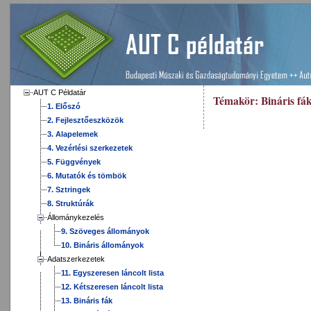
AUT C Példatár
Témakör:
Bináris fá
1. Előszó
2. Fejlesztőeszközök
3. Alapelemek
4. Vezérlési szerkezetek
5. Függvények
6. Mutatók és tömbök
7. Sztringek
8. Struktúrák
Állománykezelés
9. Szöveges állományok
10. Bináris állományok
Adatszerkezetek
11. Egyszeresen láncolt lista
12. Kétszeresen láncolt lista
13. Bináris fák