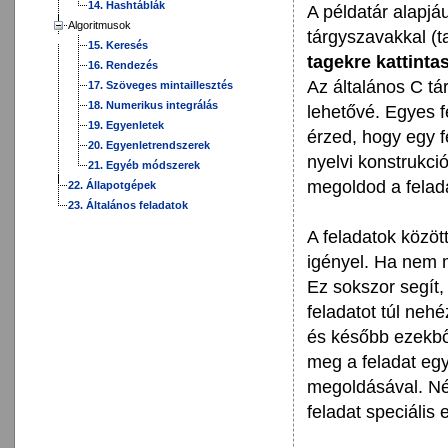
14. Hashtáblák
A példatár alapjá
Algoritmusok
tárgyszavakkal (ta
15. Keresés
tagekre kattinta
16. Rendezés
Az általános C tá
17. Szöveges mintaillesztés
18. Numerikus integrálás
lehetővé. Egyes f
19. Egyenletek
érzed, hogy egy 
20. Egyenletrendszerek
nyelvi konstrukci
21. Egyéb módszerek
megoldod a felad
22. Állapotgépek
23. Általános feladatok
A feladatok közö
igényel. Ha nem 
Ez sokszor segít,
feladatot túl nehé
és később ezekből
meg a feladat egy
megoldásával. Né
feladat speciális 