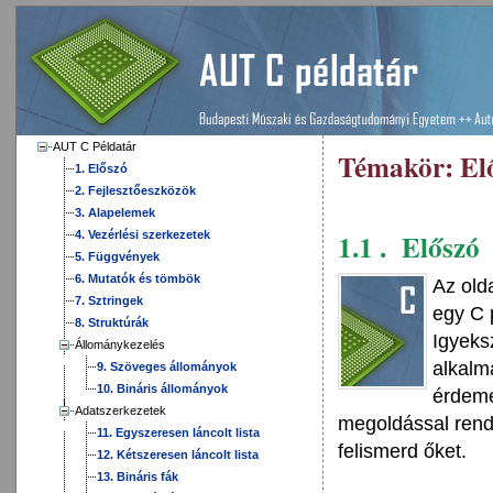
AUT C Példatár
Témakör:
El
1. Előszó
2. Fejlesztőeszközök
3. Alapelemek
1.1 . Előszó
4. Vezérlési szerkezetek
5. Függvények
6. Mutatók és tömbök
Az old
7. Sztringek
egy C 
8. Struktúrák
Igyeks
Állománykezelés
alkalm
9. Szöveges állományok
10. Bináris állományok
érdeme
Adatszerkezetek
megoldással rende
11. Egyszeresen láncolt lista
felismerd őket.
12. Kétszeresen láncolt lista
13. Bináris fák