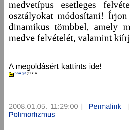
medvetípus esetleges felvé
osztályokat módosítani! Írjo
dinamikus tömbbel, amely m
medve felvételét, valamint kiírj
A megoldásért kattints ide!
bear.gif
(11 kB)
2008.01.05. 11:29:00
|
Permalink
Polimorfizmus