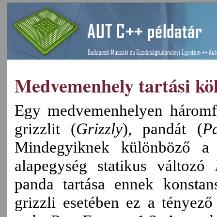
Medvemenhely tartási köl
Egy medvemenhelyen háromf
grizzlit (
Grizzly
), pandát (
P
Mindegyiknek különböző a n
alapegység statikus változó
panda tartása ennek konstan
grizzli esetében ez a tényez