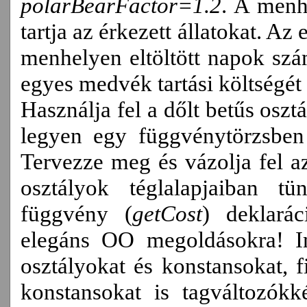
polarBearFactor=1.2
. A menh
tartja az érkezett állatokat. A
menhelyen eltöltött napok szá
egyes medvék tartási költségét 
Használja fel a dőlt betűs osz
legyen egy függvénytörzsben
Tervezze meg és vázolja fel az
osztályok téglalapjaiban tü
függvény (
getCost
) deklarác
elegáns OO megoldásokra! 
osztályokat és konstansokat, 
konstansokat is tagváltozók