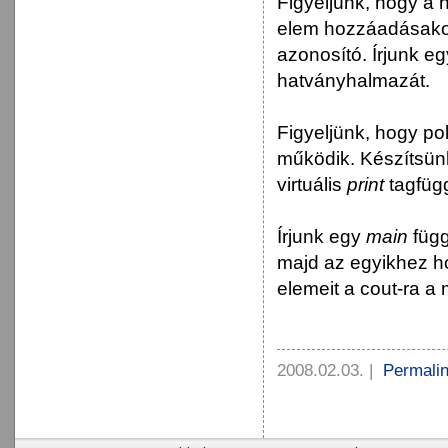
Figyeljünk, hogy a 
elem hozzáadásakor
azonosító. Írjunk e
hatványhalmazát.
Figyeljünk, hogy po
működik. Készítsünk
virtuális
print
tagfüg
Írjunk egy
main
függ
majd az egyikhez ho
elemeit a cout-ra a 
2008.02.03.
|
Permali