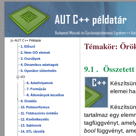
AUT C++ Példatár
Témakör:
Örök
1. Előszó
2. Nem OO elemek
3. Osztályok
4. Dinamikus adattagok
9.1 . Összetett
5. Operátor túlterhelés
I/O
Készítsün
6. Adatfolyamok
7. Formázás
elemei ha
8. Állományok kezelése
9. Öröklés
Készítsün
10. Polimorfizmus
11. Többszörös öröklés
tartalmaz egy elemn
12. Kivételkezelés
tagfüggvényt, amel
13. Sablonok
bool
függvényt, am
14. STL tárolók