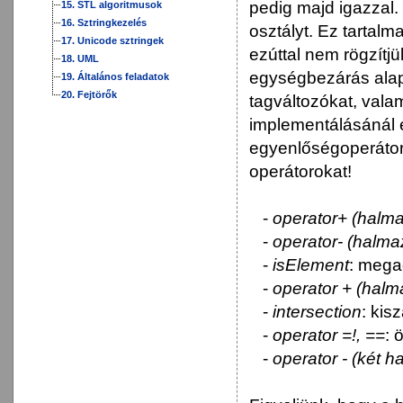
pedig majd igazzal
15. STL algoritmusok
16. Sztringkezelés
osztályt. Ez tartal
17. Unicode sztringek
ezúttal nem rögzítj
18. UML
egységbezárás alape
19. Általános feladatok
20. Fejtörők
tagváltozókat, vala
implementálásánál e
egyenlőségoperátor)
operátorokat!
-
operator+ (halma
-
operator- (halma
-
isElement
: mega
-
operator + (halm
-
intersection
: kis
-
operator =!, ==
: 
-
operator - (két h