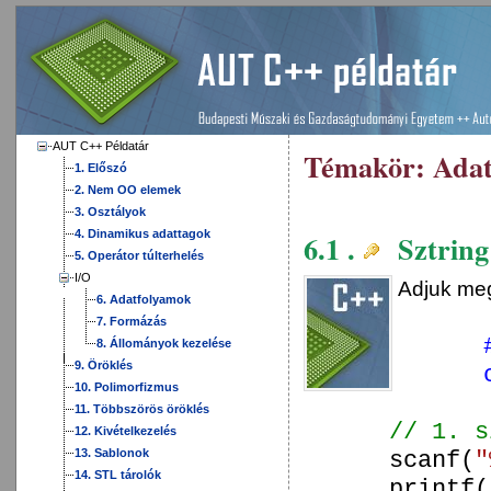
AUT C++ Példatár
Témakör:
Adat
1. Előszó
2. Nem OO elemek
3. Osztályok
4. Dinamikus adattagok
6.1 .
Sztring 
5. Operátor túlterhelés
I/O
Adjuk meg
6. Adatfolyamok
7. Formázás
8. Állományok kezelése
9. Öröklés
10. Polimorfizmus
11. Többszörös öröklés
// 1. s
12. Kivételkezelés
13. Sablonok
scanf(
"
14. STL tárolók
printf(