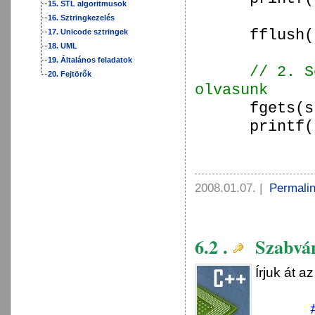
15. STL algoritmusok
16. Sztringkezelés
fflush(
17. Unicode sztringek
18. UML
19. Általános feladatok
// 2. S
20. Fejtörők
olvasunk
fgets(s
printf(
2008.01.07.
|
Permali
6.2 .
Szabván
Írjuk át 