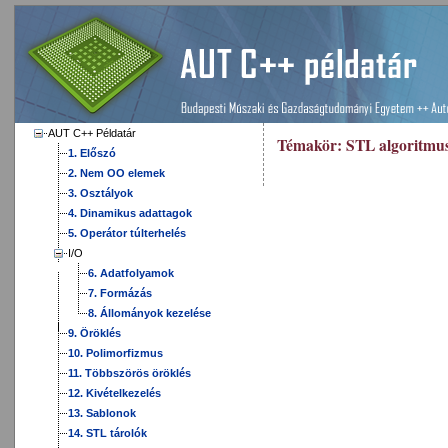
AUT C++ Példatár
Témakör:
STL algoritmu
1. Előszó
2. Nem OO elemek
3. Osztályok
4. Dinamikus adattagok
5. Operátor túlterhelés
I/O
6. Adatfolyamok
7. Formázás
8. Állományok kezelése
9. Öröklés
10. Polimorfizmus
11. Többszörös öröklés
12. Kivételkezelés
13. Sablonok
14. STL tárolók