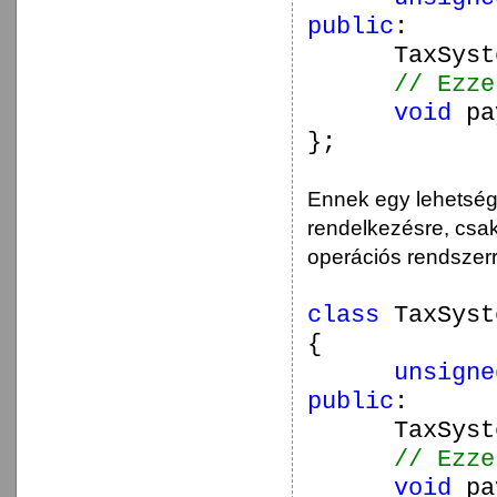
public
:
TaxSyst
// Ezze
void
pa
};
Ennek egy lehetsége
rendelkezésre, csak
operációs rendszerr
class
TaxSyst
{
unsigne
public
:
TaxSyst
// Ezze
void
pa