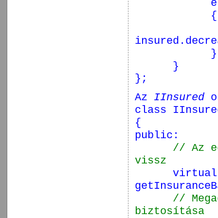
e
{
insured.decre
}
}
};
Az
IInsured
os
class
IInsure
{
public
:
// Az e
vissz
virtual
getInsuranceB
// Mega
biztosítása