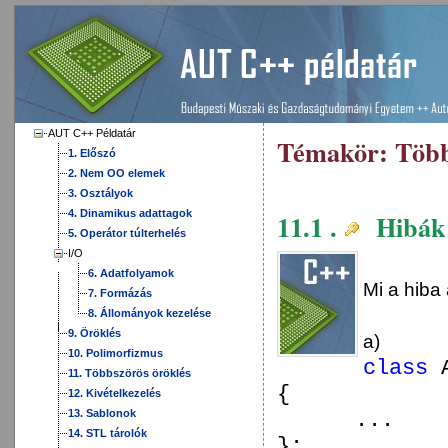
AUT C++ Példatár
Témakör:
Több
1. Előszó
2. Nem OO elemek
3. Osztályok
4. Dinamikus adattagok
11.1 .
Hibák 
5. Operátor túlterhelés
I/O
6. Adatfolyamok
Mi a hiba
7. Formázás
8. Állományok kezelése
9. Öröklés
a)
10. Polimorfizmus
class
11. Többszörös öröklés
{
12. Kivételkezelés
13. Sablonok
...
14. STL tárolók
};