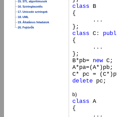
15. STL algoritmusok
class
B
16. Sztringkezelés
{
17. Unicode sztringek
18. UML
...
19. Általános feladatok
};
20. Fejtörők
class
C:
publ
{
...
};
B*pb=
new
C;
A*pa=(A*)pb;
C* pc = (C*)p
delete
pc;
b)
class
A
{
...