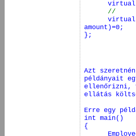
virtual
//
virtual
amount)=0;
};
Azt szeretné
példányait eg
ellenőrizni, 
ellátás költs
Erre egy péld
int
main()
{
Employe