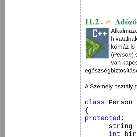
11.2 .
Adózó é
Alkalmazo
hivatalna
kórház is
(
Person
)
van kapcs
egészségbiztosítás
A Személy osztály d
class
Person
{
protected
:
string 
int
bir