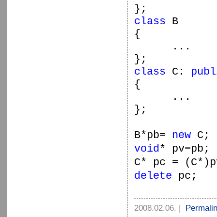
};
class
B
{
...
};
class
C:
publ
{
...
};
B*pb=
new
C;
void
* pv=pb;
C* pc = (C*)p
delete
pc;
2008.02.06.
|
Permali