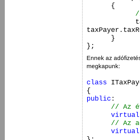
{
/
t
taxPayer.taxR
}
};
Ennek az adófizetés
megkapunk:
class
ITaxPay
{
public
:
// Az é
virtual
// Az a
virtual
};