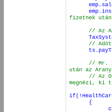
emp.sa
emp.in
fizetnek után
// Az A
TaxSyst
// Adót
ts.payT
// Mr. 
után az Arany
// Az O
megnézi, ki t
if
(!HealthCar
{
c