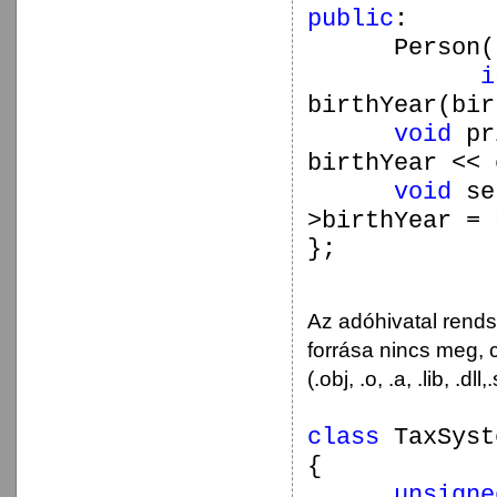
public
:
Person(
i
birthYear(bir
void
pr
birthYear << 
void
se
>birthYear = 
};
Az adóhivatal rends
forrása nincs meg, c
(.obj, .o, .a, .lib, .dll,
class
TaxSyst
{
unsigne