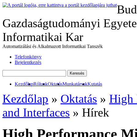
Bud
Gazdaságtudományi Egyete
Informatikai Kar
Automatizálási és Alkalmazott Informatikai Tanszék
Telefonkönyv
Bejelentkezés
Kezdőlap
Rólunk
Oktatás
Munkatársak
Kutatás
Kezdőlap
»
Oktatás
»
High 
and Interfaces
» Hírek
High Performance Mic