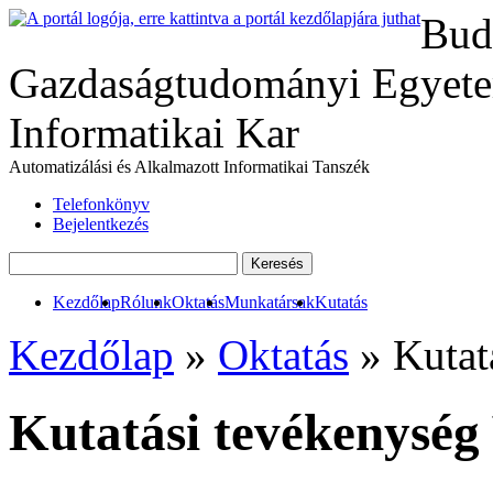
Bud
Gazdaságtudományi Egyete
Informatikai Kar
Automatizálási és Alkalmazott Informatikai Tanszék
Telefonkönyv
Bejelentkezés
Kezdőlap
Rólunk
Oktatás
Munkatársak
Kutatás
Kezdőlap
»
Oktatás
» Kutat
Kutatási tevékenysé