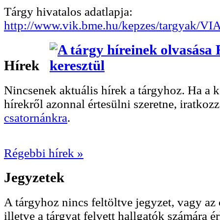
Tárgy hivatalos adatlapja:
http://www.vik.bme.hu/kepzes/targyak/V
Hírek
Nincsenek aktuális hírek a tárgyhoz. Ha a
hírekről azonnal értesülni szeretne, iratkoz
csatornánkra
.
Régebbi hírek »
Jegyzetek
A tárgyhoz nincs feltöltve jegyzet, vagy az 
illetve a tárgyat felvett hallgatók számára ér