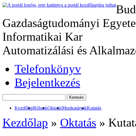
Bud
Gazdaságtudományi Egyete
Informatikai Kar
Automatizálási és Alkalmaz
Telefonkönyv
Bejelentkezés
Kezdőlap
Rólunk
Oktatás
Munkatársak
Kutatás
Kezdőlap
»
Oktatás
» Kutat