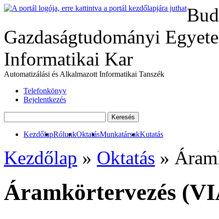
Bud
Gazdaságtudományi Egyete
Informatikai Kar
Automatizálási és Alkalmazott Informatikai Tanszék
Telefonkönyv
Bejelentkezés
Kezdőlap
Rólunk
Oktatás
Munkatársak
Kutatás
Kezdőlap
»
Oktatás
» Áramk
Áramkörtervezés (V