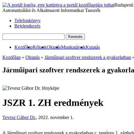
Budapesti
Automatizálási és Alkalmazott Informatikai Tanszék
Telefonkönyv
Bejelentkezés
Kezdőlap
Rólunk
Oktatás
Munkatársak
Kutatás
Kezdőlap
»
Oktatás
»
Járműipari szoftver rendszerek a gyakorlatban
Járműipari szoftver rendszerek a gyakorla
JSZR 1. ZH eredmények
Tevesz Gábor Dr.
, 2022. november 1.
A Járműipari szoftver rendszerek a gyakorlatban c. tantárgy 1. zárth