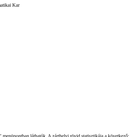
atikai Kar
 menüpontban láthatók. A zárthelyi rövid statisztikája a következő: