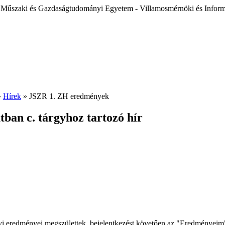
 Műszaki és Gazdaságtudományi Egyetem - Villamosmérnöki és Inform
»
Hírek
» JSZR 1. ZH eredmények
tban c. tárgyhoz tartozó hír
elyi eredményei megszülettek, bejelentkezést követően az "Eredményeim"