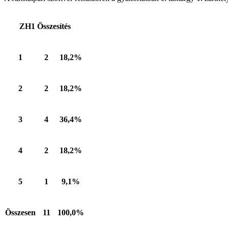
ZH1 Összesítés
1
2
18,2%
2
2
18,2%
3
4
36,4%
4
2
18,2%
5
1
9,1%
Összesen
11
100,0%