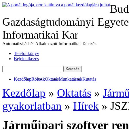
Bud
Gazdaságtudományi Egyete
Informatikai Kar
Automatizálási és Alkalmazott Informatikai Tanszék
Telefonkönyv
Bejelentkezés
Kezdőlap
Rólunk
Oktatás
Munkatársak
Kutatás
Kezdőlap
»
Oktatás
»
Jármű
gyakorlatban
»
Hírek
» JSZR
Járműipari szoftver ren