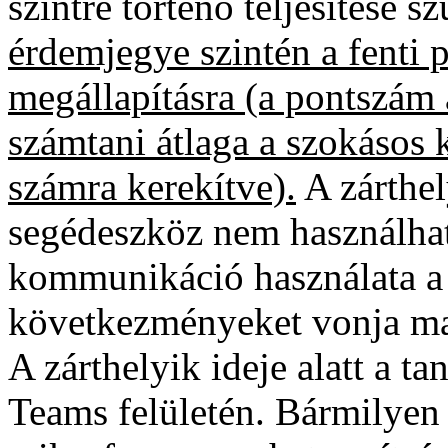
szintre történő teljesítése s
érdemjegye szintén a fenti p
megállapításra (a pontszám 
számtani átlaga a szokásos k
számra kerekítve).
A zárthe
segédeszköz nem használhat
kommunikáció használata a
következményeket vonja ma
A zárthelyik ideje alatt a ta
Teams felületén. Bármilyen