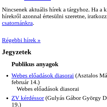
Nincsenek aktuális hírek a tárgyhoz. Ha a
hírekről azonnal értesülni szeretne, iratkoz
csatornánkra
.
Régebbi hírek »
Jegyzetek
Publikus anyagok
Webes előadások diasorai
(Asztalos Má
február 14.)
Webes előadások diasorai
ZV kérdéssor
(Gulyás Gábor György Dr
19.)