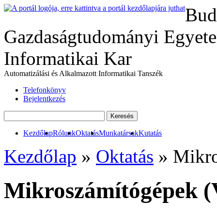
Bud
Gazdaságtudományi Egyete
Informatikai Kar
Automatizálási és Alkalmazott Informatikai Tanszék
Telefonkönyv
Bejelentkezés
Kezdőlap
Rólunk
Oktatás
Munkatársak
Kutatás
Kezdőlap
»
Oktatás
» Mikro
Mikroszámítógépek 