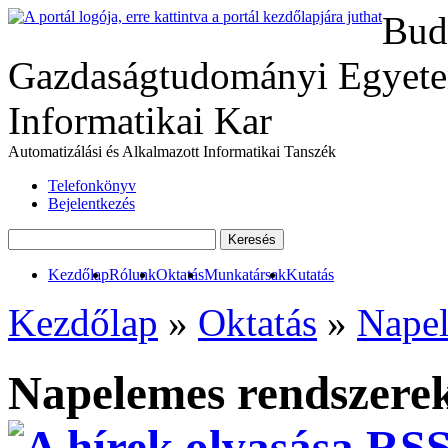
Bud
Gazdaságtudományi Egyete
Informatikai Kar
Automatizálási és Alkalmazott Informatikai Tanszék
Telefonkönyv
Bejelentkezés
Kezdőlap
Rólunk
Oktatás
Munkatársak
Kutatás
Kezdőlap
»
Oktatás
»
Napel
Napelemes rendszerek