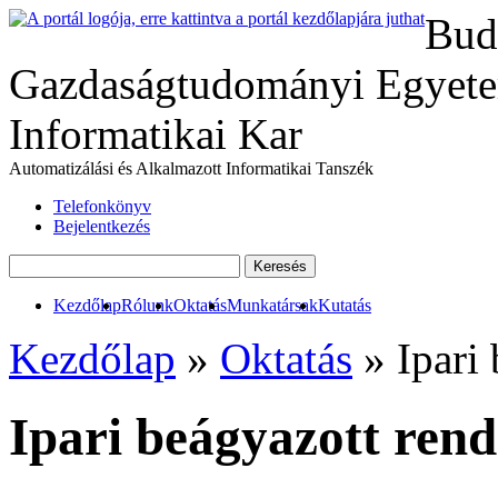
Bud
Gazdaságtudományi Egyete
Informatikai Kar
Automatizálási és Alkalmazott Informatikai Tanszék
Telefonkönyv
Bejelentkezés
Kezdőlap
Rólunk
Oktatás
Munkatársak
Kutatás
Kezdőlap
»
Oktatás
» Ipari 
Ipari beágyazott re