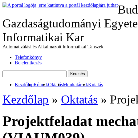
Bud
Gazdaságtudományi Egyete
Informatikai Kar
Automatizálási és Alkalmazott Informatikai Tanszék
Telefonkönyv
Bejelentkezés
Kezdőlap
Rólunk
Oktatás
Munkatársak
Kutatás
Kezdőlap
»
Oktatás
» Proje
Projektfeladat mech
(VIAUM039)