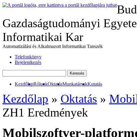
Bud
Gazdaságtudományi Egyete
Informatikai Kar
Automatizálási és Alkalmazott Informatikai Tanszék
Telefonkönyv
Bejelentkezés
Kezdőlap
Rólunk
Oktatás
Munkatársak
Kutatás
Kezdőlap
»
Oktatás
»
Mobil
ZH1 Eredmények
Mobilszoftver-platformo