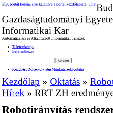
Bud
Gazdaságtudományi Egyete
Informatikai Kar
Automatizálási és Alkalmazott Informatikai Tanszék
Telefonkönyv
Bejelentkezés
Kezdőlap
Rólunk
Oktatás
Munkatársak
Kutatás
Kezdőlap
»
Oktatás
»
Robot
Hírek
» RRT ZH eredmény
Robotirányítás rendszer