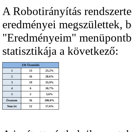
A Robotirányítás rendszertec
eredményei megszülettek, b
"Eredményeim" menüpontban
statisztikája a következő:
ZH Összesítés
1
13
23,2%
2
16
28,6%
3
19
33,9%
4
6
10,7%
5
2
3,6%
Összesen
56
100,0%
Nem írt
12
17,6%