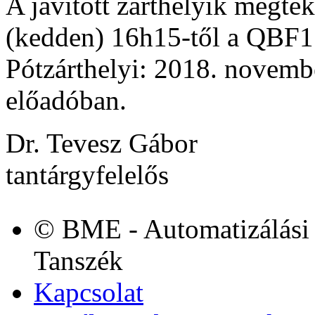
A javított zárthelyik megte
(kedden) 16h15-től a QBF1
Pótzárthelyi: 2018. novemb
előadóban.
Dr. Tevesz Gábor
tantárgyfelelős
© BME - Automatizálási 
Tanszék
Kapcsolat