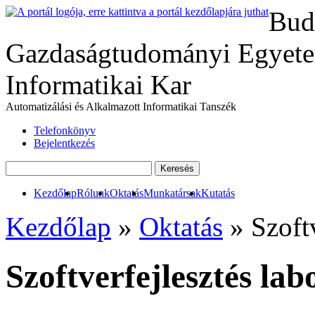
Bud
Gazdaságtudományi Egyete
Informatikai Kar
Automatizálási és Alkalmazott Informatikai Tanszék
Telefonkönyv
Bejelentkezés
Kezdőlap
Rólunk
Oktatás
Munkatársak
Kutatás
Kezdőlap
»
Oktatás
» Szoftv
Szoftverfejlesztés l