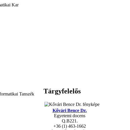
atikai Kar
Tárgyfelelős
formatikai Tanszék
Kővári Bence Dr.
Egyetemi docens
Q.B221.
+36 (1) 463-1662