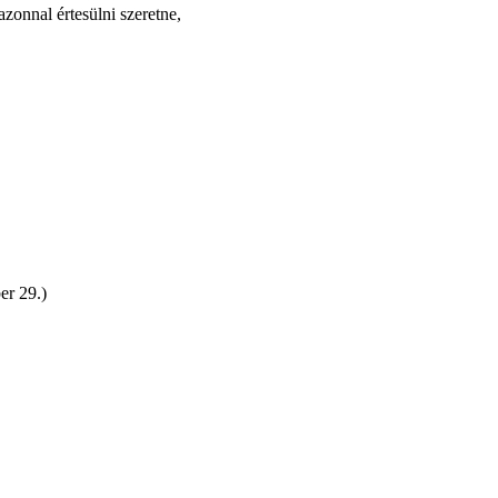
zonnal értesülni szeretne,
er 29.)