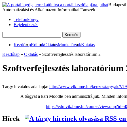
Budapesti
Automatizálási és Alkalmazott Informatikai Tanszék
Telefonkönyv
Bejelentkezés
Kezdőlap
Rólunk
Oktatás
Munkatársak
Kutatás
Kezdőlap
»
Oktatás
» Szoftverfejlesztés laboratórium 2
Szoftverfejlesztés laboratóriu
Tárgy hivatalos adatlapja:
http://www.vik.bme.hu/kepzes/targyak/
A tárgyat a kari Moodle-ben adminisztráljuk. Minden informá
https://edu.vik.bme.hu/course/view.php?id=
Hírek