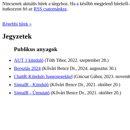
Nincsenek aktuális hírek a tárgyhoz. Ha a később megjelenő hírekről a
iratkozzon fel az
RSS csatornánkra
.
Régebbi hírek »
Jegyzetek
Publikus anyagok
AUT 1 kiinduló
(Tóth Tibor, 2022. szeptember 28.)
Beosztás 2024
(Kővári Bence Dr., 2024. augusztus 30.)
ChattR-Kiindulo fuggosegekkel
(Gincsai Gábor, 2023. novemb
SignalR - Kiinduló
(Kővári Bence Dr., 2021. október 20.)
SignalR - Útmutató
(Kővári Bence Dr., 2021. október 20.)