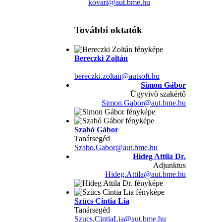
kovari@aut.bme.hu
További oktatók
Bereczki Zoltán
bereczki.zoltan@autsoft.hu
Simon Gábor
Ügyvivő szakértő
Simon.Gabor@aut.bme.hu
Szabó Gábor
Tanársegéd
Szabo.Gabor@aut.bme.hu
Hideg Attila Dr.
Adjunktus
Hideg.Attila@aut.bme.hu
Szücs Cintia Lia
Tanársegéd
Szucs.CintiaLia@aut.bme.hu