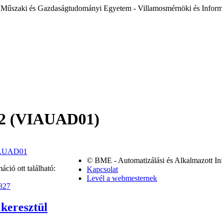
 Műszaki és Gazdaságtudományi Egyetem - Villamosmérnöki és Inform
m 2 (VIAUAD01)
VIAUAD01
© BME - Automatizálási és Alkalmazott In
ció ott található:
Kapcsolat
Levél a webmesternek
4827