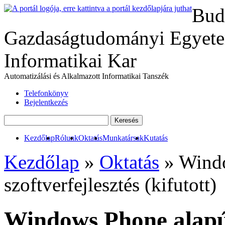
Bud
Gazdaságtudományi Egyete
Informatikai Kar
Automatizálási és Alkalmazott Informatikai Tanszék
Telefonkönyv
Bejelentkezés
Kezdőlap
Rólunk
Oktatás
Munkatársak
Kutatás
Kezdőlap
»
Oktatás
» Windo
szoftverfejlesztés (kifutott)
Windows Phone alapú 