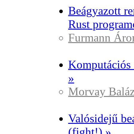
Beágyazott re
Rust programo
Furmann Áro
Komputációs 
»
Morvay Baláz
Valósidejű be
(fight!) »