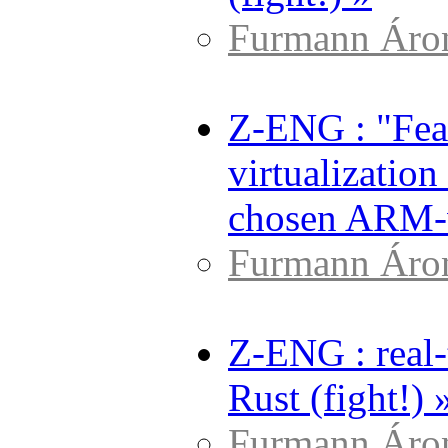
Furmann Áro
Z-ENG : "Fea
virtualizatio
chosen ARM-v
Furmann Áro
Z-ENG : real
Rust (fight!) 
Furmann Áro