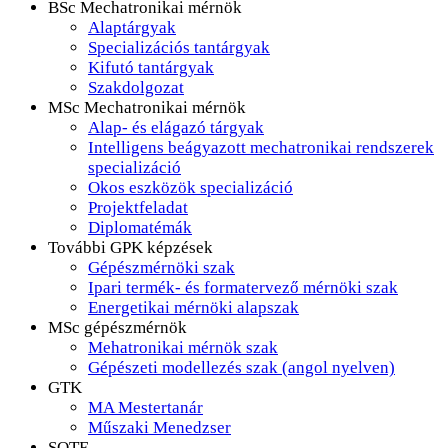
BSc Mechatronikai mérnök
Alaptárgyak
Specializációs tantárgyak
Kifutó tantárgyak
Szakdolgozat
MSc Mechatronikai mérnök
Alap- és elágazó tárgyak
Intelligens beágyazott mechatronikai rendszerek
specializáció
Okos eszközök specializáció
Projektfeladat
Diplomatémák
További GPK képzések
Gépészmérnöki szak
Ipari termék- és formatervező mérnöki szak
Energetikai mérnöki alapszak
MSc gépészmérnök
Mehatronikai mérnök szak
Gépészeti modellezés szak (angol nyelven)
GTK
MA Mestertanár
Műszaki Menedzser
SOTE