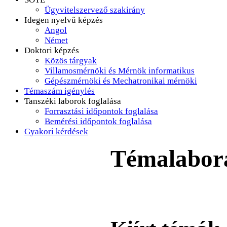
Ügyvitelszervező szakirány
Idegen nyelvű képzés
Angol
Német
Doktori képzés
Közös tárgyak
Villamosmérnöki és Mérnök informatikus
Gépészmérnöki és Mechatronikai mérnöki
Témaszám igénylés
Tanszéki laborok foglalása
Forrasztási időpontok foglalása
Bemérési időpontok foglalása
Gyakori kérdések
Témalabor