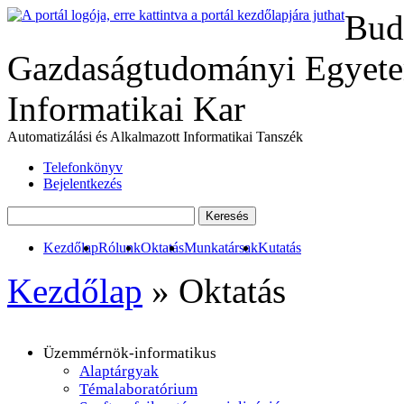
Bud
Gazdaságtudományi Egyete
Informatikai Kar
Automatizálási és Alkalmazott Informatikai Tanszék
Telefonkönyv
Bejelentkezés
Kezdőlap
Rólunk
Oktatás
Munkatársak
Kutatás
Kezdőlap
»
Oktatás
Üzemmérnök-informatikus
Alaptárgyak
Témalaboratórium