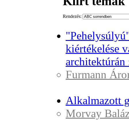
Kiírt témák
Rendezés:
"Pehelysúlyú"
kiértékelése
architektúrán
Furmann Áro
Alkalmazott g
Morvay Baláz