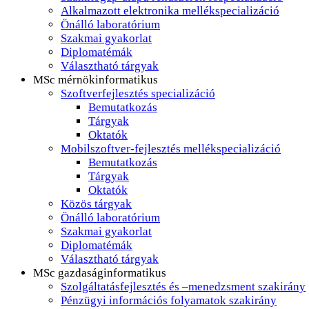
Alkalmazott elektronika mellékspecializáció
Önálló laboratórium
Szakmai gyakorlat
Diplomatémák
Választható tárgyak
MSc mérnökinformatikus
Szoftverfejlesztés specializáció
Bemutatkozás
Tárgyak
Oktatók
Mobilszoftver-fejlesztés mellékspecializáció
Bemutatkozás
Tárgyak
Oktatók
Közös tárgyak
Önálló laboratórium
Szakmai gyakorlat
Diplomatémák
Választható tárgyak
MSc gazdaságinformatikus
Szolgáltatásfejlesztés és –menedzsment szakirány
Pénzügyi információs folyamatok szakirány