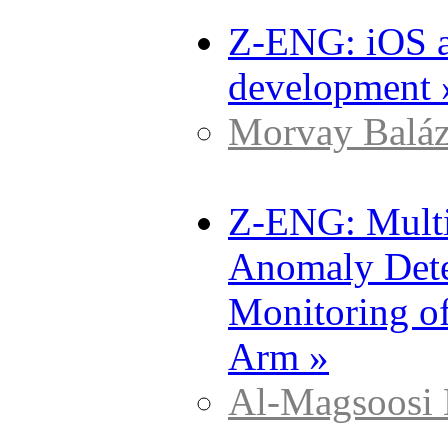
Z-ENG: iOS a
development 
Morvay Baláz
Z-ENG: Multi
Anomaly Dete
Monitoring o
Arm »
Al-Magsoosi 