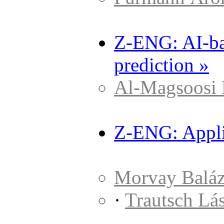
Z-ENG: AI-bas
prediction »
Al-Magsoosi 
Z-ENG: Appli
Morvay Baláz
·
Trautsch Lá