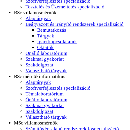
Szoftverfejlesztés specializáció
Tesztelés és Üzemeltetés specializáció
BSc villamosmérnök
Alaptárgyak
Beágyazott és irányító rendszerek specializáció
Bemutatkozás
Tárgyak
Ipari kapcsolataink
Oktatók
Önálló laboratórium
Szakmai gyakorlat
Szakdolgozat
Választható tárgyak
BSc mérnökinformatikus
Alaptárgyak
Szoftverfejlesztés specializáció
Témalaboratórium
Önálló laboratórium
Szakmai gyakorlat
Szakdolgozat
Választható tárgyak
MSc villamosmérnök
Számítógép-alapú rendszerek főspecializáció