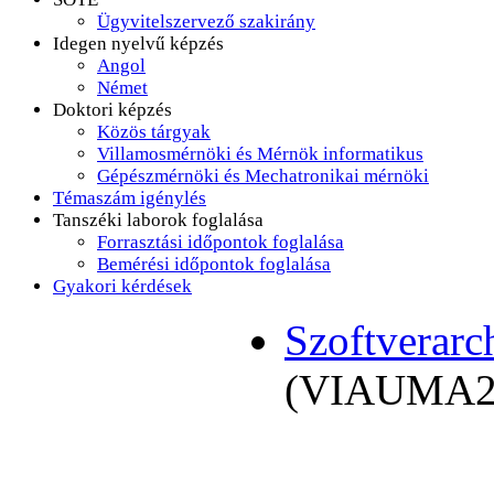
Ügyvitelszervező szakirány
Idegen nyelvű képzés
Angol
Német
Doktori képzés
Közös tárgyak
Villamosmérnöki és Mérnök informatikus
Gépészmérnöki és Mechatronikai mérnöki
Témaszám igénylés
Tanszéki laborok foglalása
Forrasztási időpontok foglalása
Bemérési időpontok foglalása
Gyakori kérdések
Szoftverarc
(VIAUMA2