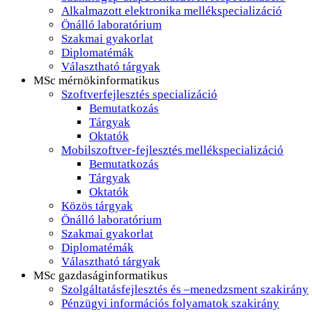
Alkalmazott elektronika mellékspecializáció
Önálló laboratórium
Szakmai gyakorlat
Diplomatémák
Választható tárgyak
MSc mérnökinformatikus
Szoftverfejlesztés specializáció
Bemutatkozás
Tárgyak
Oktatók
Mobilszoftver-fejlesztés mellékspecializáció
Bemutatkozás
Tárgyak
Oktatók
Közös tárgyak
Önálló laboratórium
Szakmai gyakorlat
Diplomatémák
Választható tárgyak
MSc gazdaságinformatikus
Szolgáltatásfejlesztés és –menedzsment szakirány
Pénzügyi információs folyamatok szakirány