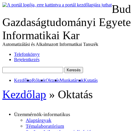
Bud
Gazdaságtudományi Egyete
Informatikai Kar
Automatizálási és Alkalmazott Informatikai Tanszék
Telefonkönyv
Bejelentkezés
Kezdőlap
Rólunk
Oktatás
Munkatársak
Kutatás
Kezdőlap
»
Oktatás
Üzemmérnök-informatikus
Alaptárgyak
Témalaboratórium