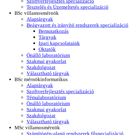
Szoftverfejlesztés specializáció
Tesztelés és Üzemeltetés specializáció
BSc villamosmérnök
Alaptárgyak
Beágyazott és irányító rendszerek specializáció
Bemutatkozás
Tárgyak
Ipari kapcsolataink
Oktatók
Önálló laboratórium
Szakmai gyakorlat
Szakdolgozat
Választható tárgyak
BSc mérnökinformatikus
Alaptárgyak
Szoftverfejlesztés specializáció
Témalaboratórium
Önálló laboratórium
Szakmai gyakorlat
Szakdolgozat
Választható tárgyak
MSc villamosmérnök
Számítógép-alapú rendszerek főspecializáció