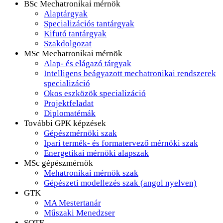
BSc Mechatronikai mérnök
Alaptárgyak
Specializációs tantárgyak
Kifutó tantárgyak
Szakdolgozat
MSc Mechatronikai mérnök
Alap- és elágazó tárgyak
Intelligens beágyazott mechatronikai rendszerek
specializáció
Okos eszközök specializáció
Projektfeladat
Diplomatémák
További GPK képzések
Gépészmérnöki szak
Ipari termék- és formatervező mérnöki szak
Energetikai mérnöki alapszak
MSc gépészmérnök
Mehatronikai mérnök szak
Gépészeti modellezés szak (angol nyelven)
GTK
MA Mestertanár
Műszaki Menedzser
SOTE