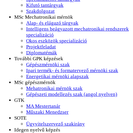
Kifutó tantárgyak
Szakdolgozat
MSc Mechatronikai mérnök
Alap- és elágazó tárgyak
Intelligens beágyazott mechatronikai rendszerek
specializáció
Okos eszközök specializáció
Projektfeladat
Diplomatémák
További GPK képzések
Gépészmérnöki szak
Ipari termék- és formatervező mérnöki szak
Energetikai mérnöki alapszak
MSc gépészmérnök
Mehatronikai mérnök szak
Gépészeti modellezés szak (angol nyelven)
GTK
MA Mestertanár
Műszaki Menedzser
SOTE
Ügyvitelszervező szakirány
Idegen nyelvű képzés