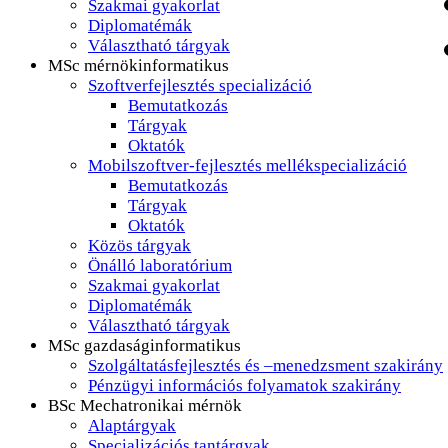
Szakmai gyakorlat
Diplomatémák
Választható tárgyak
MSc mérnökinformatikus
Szoftverfejlesztés specializáció
Bemutatkozás
Tárgyak
Oktatók
Mobilszoftver-fejlesztés mellékspecializáció
Bemutatkozás
Tárgyak
Oktatók
Közös tárgyak
Önálló laboratórium
Szakmai gyakorlat
Diplomatémák
Választható tárgyak
MSc gazdaságinformatikus
Szolgáltatásfejlesztés és –menedzsment szakirány
Pénzügyi információs folyamatok szakirány
BSc Mechatronikai mérnök
Alaptárgyak
Specializációs tantárgyak