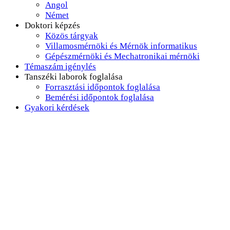
Angol
Német
Doktori képzés
Közös tárgyak
Villamosmérnöki és Mérnök informatikus
Gépészmérnöki és Mechatronikai mérnöki
Témaszám igénylés
Tanszéki laborok foglalása
Forrasztási időpontok foglalása
Bemérési időpontok foglalása
Gyakori kérdések