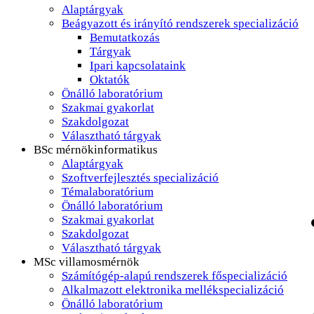
Alaptárgyak
Beágyazott és irányító rendszerek specializáció
Bemutatkozás
Tárgyak
Ipari kapcsolataink
Oktatók
Önálló laboratórium
Szakmai gyakorlat
Szakdolgozat
Választható tárgyak
BSc mérnökinformatikus
Alaptárgyak
Szoftverfejlesztés specializáció
Témalaboratórium
Önálló laboratórium
Szakmai gyakorlat
Szakdolgozat
Választható tárgyak
MSc villamosmérnök
Számítógép-alapú rendszerek főspecializáció
Alkalmazott elektronika mellékspecializáció
Önálló laboratórium