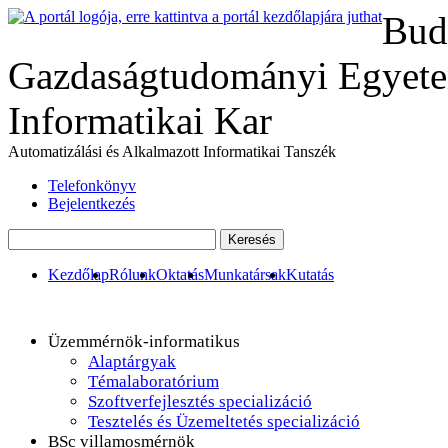
Bud
Gazdaságtudományi Egyete
Informatikai Kar
Automatizálási és Alkalmazott Informatikai Tanszék
Telefonkönyv
Bejelentkezés
Kezdőlap
Rólunk
Oktatás
Munkatársak
Kutatás
Üzemmérnök-informatikus
Alaptárgyak
Témalaboratórium
Szoftverfejlesztés specializáció
Tesztelés és Üzemeltetés specializáció
BSc villamosmérnök