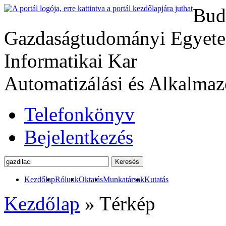
Bud
Gazdaságtudományi Egyete
Informatikai Kar
Automatizálási és Alkalmaz
Telefonkönyv
Bejelentkezés
Kezdőlap
Rólunk
Oktatás
Munkatársak
Kutatás
Kezdőlap
»
Térkép