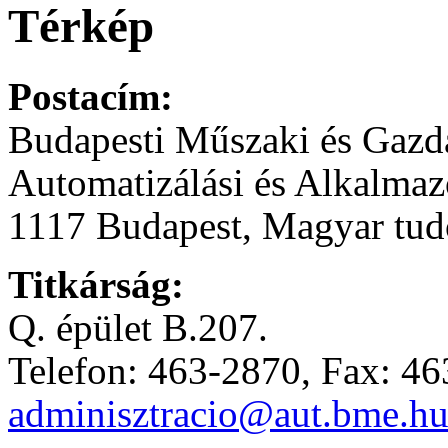
Térkép
Postacím:
Budapesti Műszaki és Gaz
Automatizálási és Alkalmaz
1117 Budapest, Magyar tudó
Titkárság:
Q. épület B.207.
Telefon: 463-2870, Fax: 4
adminisztracio@aut.bme.h