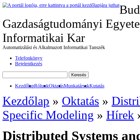
Bud
Gazdaságtudományi Egyete
Informatikai Kar
Automatizálási és Alkalmazott Informatikai Tanszék
Telefonkönyv
Bejelentkezés
Kezdőlap
Rólunk
Oktatás
Munkatársak
Kutatás
Kezdőlap
»
Oktatás
»
Distr
Specific Modeling
»
Hírek
»
Distributed Systems an