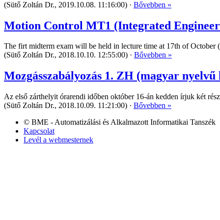
(Sütő Zoltán Dr., 2019.10.08. 11:16:00) ·
Bővebben »
Motion Control MT1 (Integrated Engineer
The firt midterm exam will be held in lecture time at 17th of October
(Sütő Zoltán Dr., 2018.10.10. 12:55:00) ·
Bővebben »
Mozgásszabályozás 1. ZH (magyar nyelvű 
Az első zárthelyit órarendi időben október 16-án kedden írjuk két ré
(Sütő Zoltán Dr., 2018.10.09. 11:21:00) ·
Bővebben »
© BME - Automatizálási és Alkalmazott Informatikai Tanszék
Kapcsolat
Levél a webmesternek