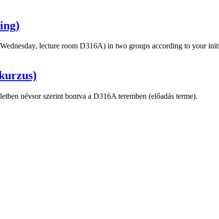
ing)
 (Wednesday, lecture room D316A) in two groups according to your initi
kurzus)
szletben névsor szerint bontva a D316A teremben (előadás terme).