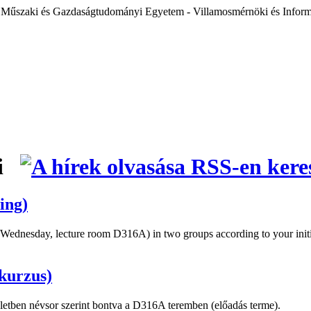
 Műszaki és Gazdaságtudományi Egyetem - Villamosmérnöki és Inform
ei
ing)
 (Wednesday, lecture room D316A) in two groups according to your initi
kurzus)
szletben névsor szerint bontva a D316A teremben (előadás terme).