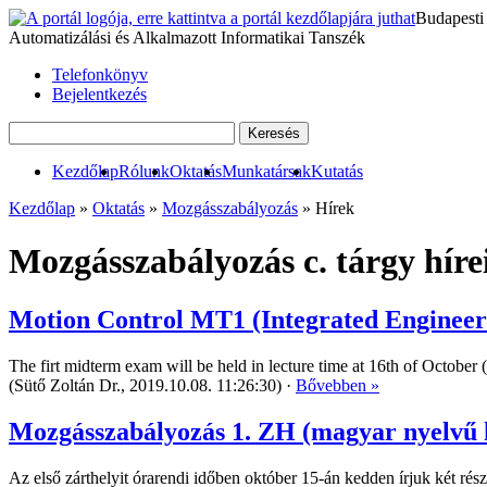
Budapesti
Automatizálási és Alkalmazott Informatikai Tanszék
Telefonkönyv
Bejelentkezés
Kezdőlap
Rólunk
Oktatás
Munkatársak
Kutatás
Kezdőlap
»
Oktatás
»
Mozgásszabályozás
» Hírek
Mozgásszabályozás c. tárgy hír
Motion Control MT1 (Integrated Engineer
The firt midterm exam will be held in lecture time at 16th of October
(Sütő Zoltán Dr., 2019.10.08. 11:26:30) ·
Bővebben »
Mozgásszabályozás 1. ZH (magyar nyelvű 
Az első zárthelyit órarendi időben október 15-án kedden írjuk két ré