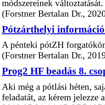
módszereinek változtatását.
(Forstner Bertalan Dr., 202
Pótzárthelyi informáci
A pénteki pótZH forgatókö
(Forstner Bertalan Dr., 201
Prog2 HF beadás 8. cso
Aki még a pótlási héten, saj
feladatát, az kérem jelezz