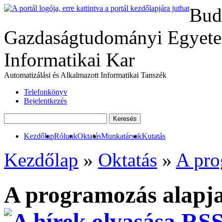
Bud
Gazdaságtudományi Egyete
Informatikai Kar
Automatizálási és Alkalmazott Informatikai Tanszék
Telefonkönyv
Bejelentkezés
Kezdőlap
Rólunk
Oktatás
Munkatársak
Kutatás
Kezdőlap
»
Oktatás
»
A pro
A programozás alapjai