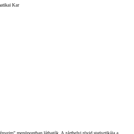
atikai Kar
nyeim" menüpontban láthatók. A zárthelyi rövid statisztikája a