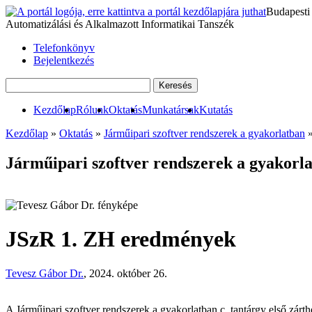
Budapesti
Automatizálási és Alkalmazott Informatikai Tanszék
Telefonkönyv
Bejelentkezés
Kezdőlap
Rólunk
Oktatás
Munkatársak
Kutatás
Kezdőlap
»
Oktatás
»
Járműipari szoftver rendszerek a gyakorlatban
Járműipari szoftver rendszerek a gyakorla
JSzR 1. ZH eredmények
Tevesz Gábor Dr.
, 2024. október 26.
A Járműipari szoftver rendszerek a gyakorlatban c. tantárgy első zár