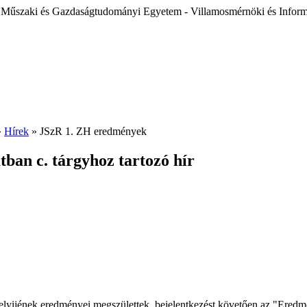
 Műszaki és Gazdaságtudományi Egyetem - Villamosmérnöki és Inform
»
Hírek
» JSzR 1. ZH eredmények
tban c. tárgyhoz tartozó hír
thelyijének eredményei megszülettek, bejelentkezést követően az "Eredmé