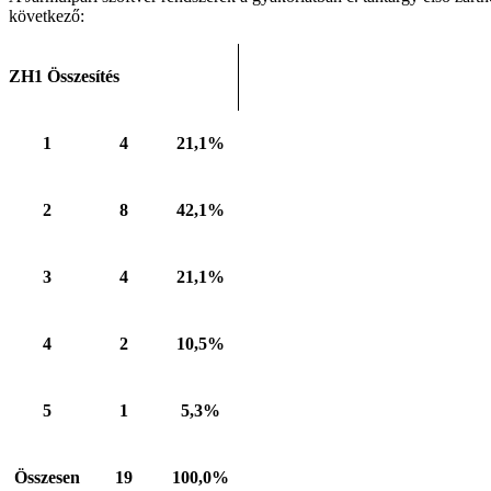
következő:
ZH1 Összesítés
1
4
21,1%
2
8
42,1%
3
4
21,1%
4
2
10,5%
5
1
5,3%
Összesen
19
100,0%