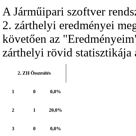
A Járműipari szoftver rends
2. zárthelyi eredményei meg
követően az "Eredményeim"
zárthelyi rövid statisztikája
2. ZH Összesítés
1
0
0,0%
2
1
20,0%
3
0
0,0%