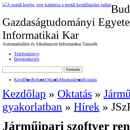
Bud
Gazdaságtudományi Egyete
Informatikai Kar
Automatizálási és Alkalmazott Informatikai Tanszék
Telefonkönyv
Bejelentkezés
Kezdőlap
Rólunk
Oktatás
Munkatársak
Kutatás
Kezdőlap
»
Oktatás
»
Jármű
gyakorlatban
»
Hírek
» JSz
Járműipari szoftver ren