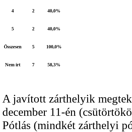
4
2
40,0%
5
2
40,0%
Összesen
5
100,0%
Nem írt
7
58,3%
A javított zárthelyik megte
december 11-én (csütörtökö
Pótlás (mindkét zárthelyi pó