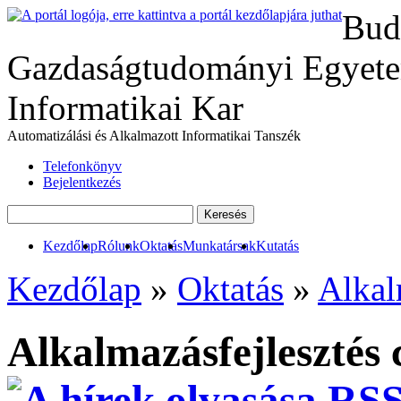
Bud
Gazdaságtudományi Egyete
Informatikai Kar
Automatizálási és Alkalmazott Informatikai Tanszék
Telefonkönyv
Bejelentkezés
Kezdőlap
Rólunk
Oktatás
Munkatársak
Kutatás
Kezdőlap
»
Oktatás
»
Alkal
Alkalmazásfejlesztés 