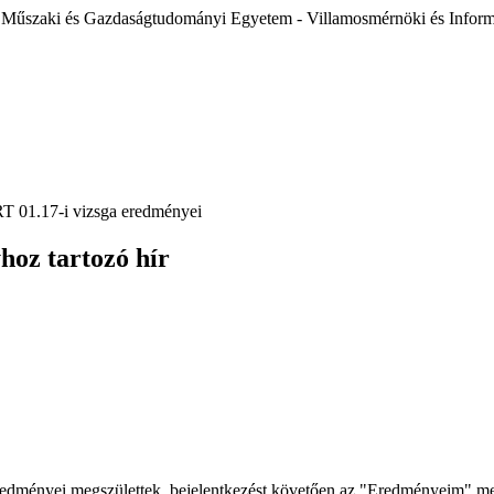
 Műszaki és Gazdaságtudományi Egyetem - Villamosmérnöki és Inform
T 01.17-i vizsga eredményei
hoz tartozó hír
eredményei megszülettek, bejelentkezést követően az "Eredményeim" men