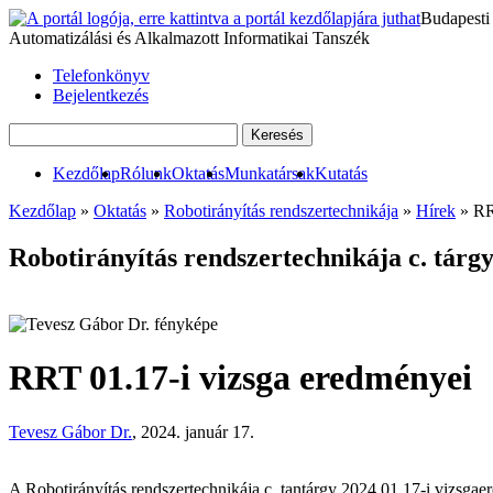
Budapesti
Automatizálási és Alkalmazott Informatikai Tanszék
Telefonkönyv
Bejelentkezés
Kezdőlap
Rólunk
Oktatás
Munkatársak
Kutatás
Kezdőlap
»
Oktatás
»
Robotirányítás rendszertechnikája
»
Hírek
» RR
Robotirányítás rendszertechnikája c. tárgy
RRT 01.17-i vizsga eredményei
Tevesz Gábor Dr.
, 2024. január 17.
A Robotirányítás rendszertechnikája c. tantárgy 2024.01.17-i vizsga