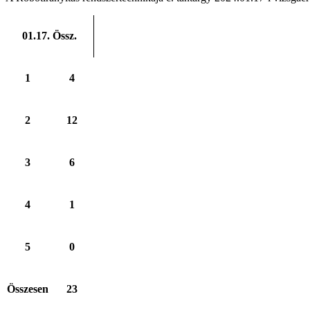
01.17. Össz.
1
4
2
12
3
6
4
1
5
0
Összesen
23