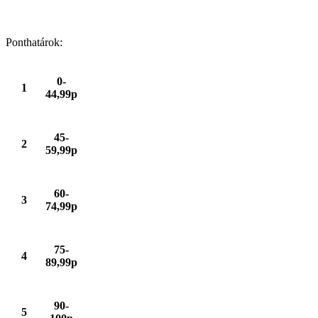
Ponthatárok:
0-
1
44,99p
45-
2
59,99p
60-
3
74,99p
75-
4
89,99p
90-
5