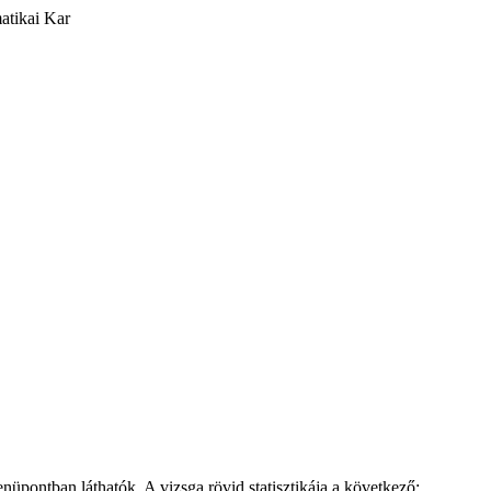
atikai Kar
üpontban láthatók. A vizsga rövid statisztikája a következő: