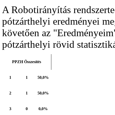
A Robotirányítás rendszerte
pótzárthelyi eredményei meg
követően az "Eredményeim"
pótzárthelyi rövid statiszti
PPZH Összesítés
1
1
50,0%
2
1
50,0%
3
0
0,0%