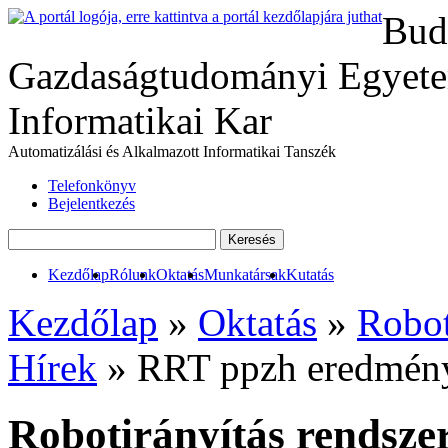
Bud
Gazdaságtudományi Egyete
Informatikai Kar
Automatizálási és Alkalmazott Informatikai Tanszék
Telefonkönyv
Bejelentkezés
Kezdőlap
Rólunk
Oktatás
Munkatársak
Kutatás
Kezdőlap
»
Oktatás
»
Robot
Hírek
» RRT ppzh eredmén
Robotirányítás rendszer