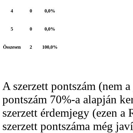
4
0
0,0%
5
0
0,0%
Összesen
2
100,0%
A szerzett pontszám (nem a 
pontszám 70%-a alapján ker
szerzett érdemjegy (ezen a
szerzett pontszáma még javí