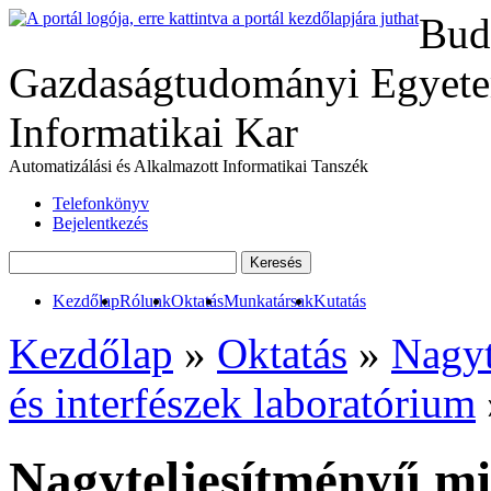
Bud
Gazdaságtudományi Egyete
Informatikai Kar
Automatizálási és Alkalmazott Informatikai Tanszék
Telefonkönyv
Bejelentkezés
Kezdőlap
Rólunk
Oktatás
Munkatársak
Kutatás
Kezdőlap
»
Oktatás
»
Nagyt
és interfészek laboratórium
Nagyteljesítményű mi