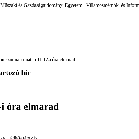
 Műszaki és Gazdaságtudományi Egyetem - Villamosmérnöki és Inform
i szünnap miatt a 11.12-i óra elmarad
artozó hír
-i óra elmarad
y a felhős tárgy is.