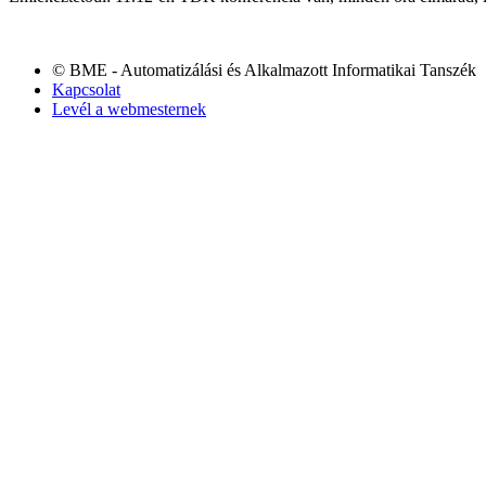
© BME - Automatizálási és Alkalmazott Informatikai Tanszék
Kapcsolat
Levél a webmesternek