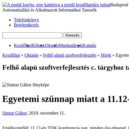
Budapesti
Automatizálási és Alkalmazott Informatikai Tanszék
Telefonkönyv
Bejelentkezés
Kezdőlap
Rólunk
Oktatás
Munkatársak
Kutatás
Kezdőlap
»
Oktatás
»
Felhő alapú szoftverfejlesztés
»
Hírek
» Egyetem
Felhő alapú szoftverfejlesztés c. tárgyhoz t
Egyetemi szünnap miatt a 11.12
Simon Gábor
, 2019. november 11.
Emlékeztetőül: 11.12-én TDK konferencia van, minden óra elmarad, íg