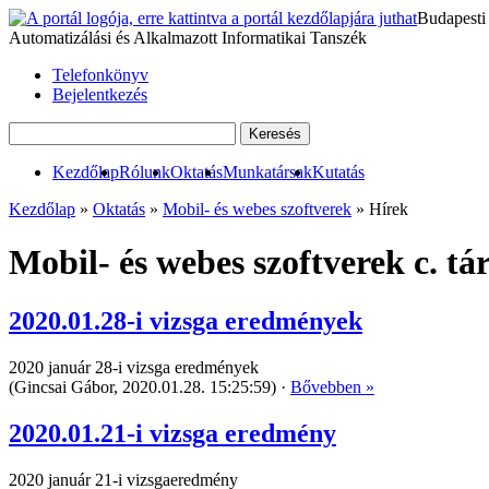
Budapesti
Automatizálási és Alkalmazott Informatikai Tanszék
Telefonkönyv
Bejelentkezés
Kezdőlap
Rólunk
Oktatás
Munkatársak
Kutatás
Kezdőlap
»
Oktatás
»
Mobil- és webes szoftverek
» Hírek
Mobil- és webes szoftverek c. t
2020.01.28-i vizsga eredmények
2020 január 28-i vizsga eredmények
(Gincsai Gábor, 2020.01.28. 15:25:59) ·
Bővebben »
2020.01.21-i vizsga eredmény
2020 január 21-i vizsgaeredmény