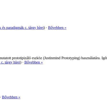
k és paradigmák c. tárgy hírei
) ·
Bővebben »
utatott prototipizáló eszköz (Justinmind Prototyping) használatára. Igé
c. tárgy hírei
) ·
Bővebben »
 ·
Bővebben »