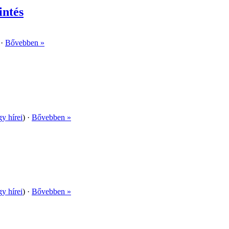
intés
 ·
Bővebben »
gy hírei
) ·
Bővebben »
gy hírei
) ·
Bővebben »