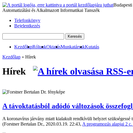
Budapesti
Automatizálási és Alkalmazott Informatikai Tanszék
Telefonkönyv
Bejelentkezés
Kezdőlap
Rólunk
Oktatás
Munkatársak
Kutatás
Kezdőlap
»
Hírek
Hírek
A távoktatásból adódó változások összefogl
A koronavírus járvány miatt kialakult rendkívüli helyzet szükségessé t
(Forstner Bertalan Dr., 2020.03.19. 22:43,
A programozás alapjai 2 c. 