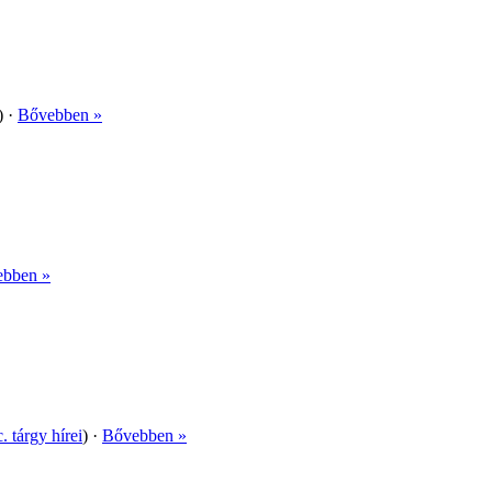
) ·
Bővebben »
bben »
. tárgy hírei
) ·
Bővebben »