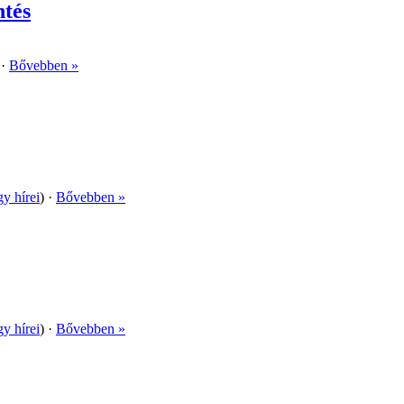
ntés
 ·
Bővebben »
gy hírei
) ·
Bővebben »
gy hírei
) ·
Bővebben »