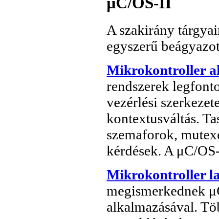
μC/OS-II
A szakirány tárgya
egyszerű beágyazott
Mikrokontroller a
rendszerek legfonto
vezérlési szerkezet
kontextusváltás. Ta
szemaforok, mutexek
kérdések. A μC/OS-I
Mikrokontroller l
megismerkednek μC
alkalmazásával. Töb