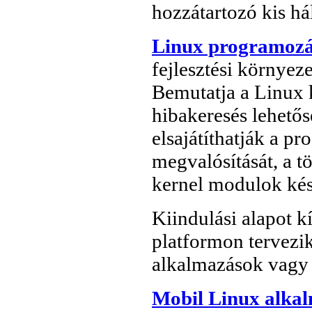
hozzátartozó kis há
Linux programoz
fejlesztési környez
Bemutatja a Linux k
hibakeresés lehetős
elsajátíthatják a 
megvalósítását, a t
kernel modulok kész
Kiindulási alapot 
platformon tervezi
alkalmazások vagy b
Mobil Linux alka