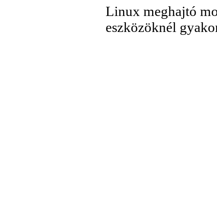
Linux meghajtó modu
eszközöknél gyakori