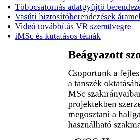
Többcsatornás adatgyűjtő berendezé
Vasúti biztosítóberendezések áramel
Videó továbbítás VR szemüvegre
iMSc és kutatásos témák
Beágyazott szo
Csoportunk a fejlesz
a tanszék oktatásáb
MSc szakirányaiban 
projektekben szerz
megosztani a hallg
használható szakma