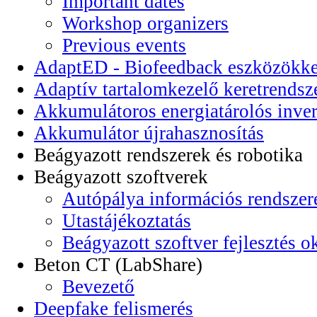
Important dates
Workshop organizers
Previous events
AdaptED - Biofeedback eszközökkel
Adaptív tartalomkezelő keretrendsz
Akkumulátoros energiatárolós inver
Akkumulátor újrahasznosítás
Beágyazott rendszerek és robotika
Beágyazott szoftverek
Autópálya információs rendszer
Utastájékoztatás
Beágyazott szoftver fejlesztés o
Beton CT (LabShare)
Bevezető
Deepfake felismerés