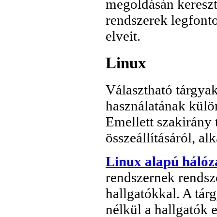
megoldásán keresztü
rendszerek legfonto
elveit.
Linux
Választható tárgya
használatának külön
Emellett szakirány 
összeállításáról, a
Linux alapú hálóz
rendszernek rendsz
hallgatókkal. A tár
nélkül a hallgatók 