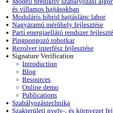
Modell prediktív szabályozási algor
és villamos hajtásokban
Moduláris hibrid hajtáslánc labor
Nagyáramú mérőhely fejlesztése
Parti energiaellátó rendszer fejleszt
Pingpongozó robotkar
Rezolver interfész fejlesztése
Signature Verification
Introduction
Blog
Resources
Online demo
Publications
Szabályozástechnika
Szakterületi nyelv-, és környezet fej