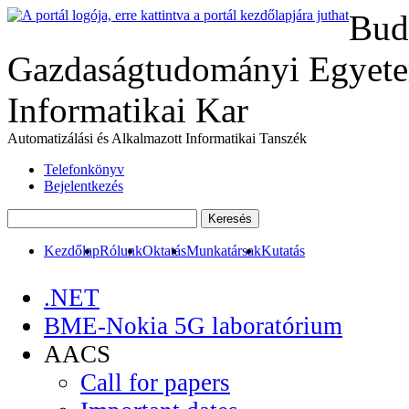
Bud
Gazdaságtudományi Egyete
Informatikai Kar
Automatizálási és Alkalmazott Informatikai Tanszék
Telefonkönyv
Bejelentkezés
Kezdőlap
Rólunk
Oktatás
Munkatársak
Kutatás
.NET
BME-Nokia 5G laboratórium
AACS
Call for papers