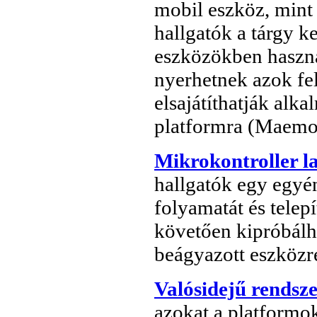
mobil eszköz, mint 
hallgatók a tárgy 
eszközökben haszná
nyerhetnek azok fe
elsajátíthatják alka
platformra (Maem
Mikrokontroller l
hallgatók egy egyén
folyamatát és telep
követően kipróbálhat
beágyazott eszközr
Valósidejű rendsz
azokat a platformok