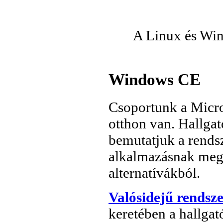
A Linux és Wi
Windows CE
Csoportunk a Micro
otthon van. Hallgat
bemutatjuk a rendsz
alkalmazásnak megf
alternatívákból.
Valósidejű rendsz
keretében a hallga