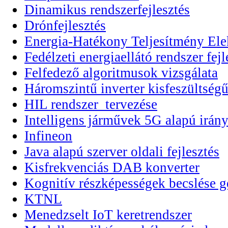
Dinamikus rendszerfejlesztés
Drónfejlesztés
Energia-Hatékony Teljesítmény Elek
Fedélzeti energiaellátó rendszer fejl
Felfedező algoritmusok vizsgálata
Háromszintű inverter kisfeszültségű
HIL rendszer tervezése
Intelligens járművek 5G alapú irány
Infineon
Java alapú szerver oldali fejlesztés
Kisfrekvenciás DAB konverter
Kognitív részképességek becslése g
KTNL
Menedzselt IoT keretrendszer