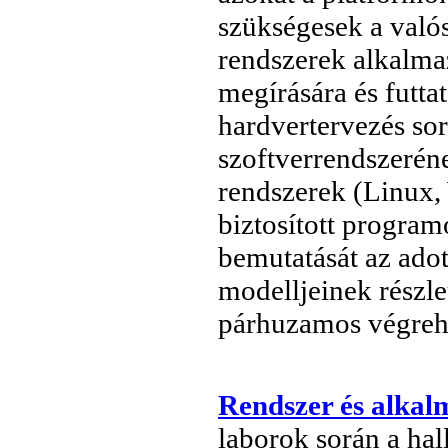
szükségesek a való
rendszerek alkalmaz
megírására és futta
hardvertervezés sor
szoftverrendszeréne
rendszerek (Linux, 
biztosított program
bemutatását az ado
modelljeinek részlet
párhuzamos végreha
Rendszer és alkal
laborok során a hal