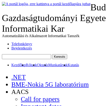
Bud
Gazdaságtudományi Egyete
Informatikai Kar
Automatizálási és Alkalmazott Informatikai Tanszék
Telefonkönyv
Bejelentkezés
Kezdőlap
Rólunk
Oktatás
Munkatársak
Kutatás
.NET
BME-Nokia 5G laboratórium
AACS
Call for papers