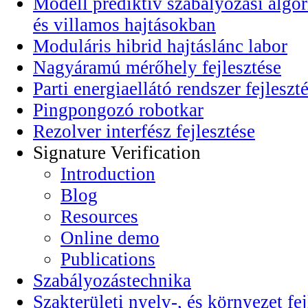
Modell prediktív szabályozási algor
és villamos hajtásokban
Moduláris hibrid hajtáslánc labor
Nagyáramú mérőhely fejlesztése
Parti energiaellátó rendszer fejleszt
Pingpongozó robotkar
Rezolver interfész fejlesztése
Signature Verification
Introduction
Blog
Resources
Online demo
Publications
Szabályozástechnika
Szakterületi nyelv-, és környezet fej