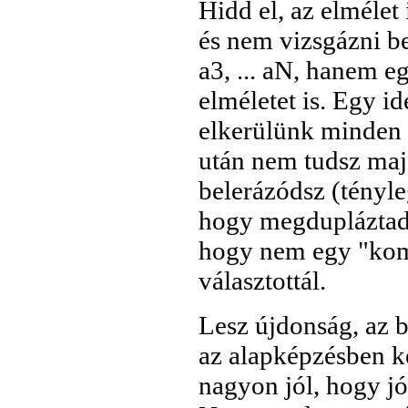
Hidd el, az elmélet
és nem vizsgázni be
a3, ... aN, hanem e
elméletet is. Egy i
elkerülünk minden g
után nem tudsz maj
belerázódsz (tényle
hogy megdupláztad 
hogy nem egy "kom
választottál.
Lesz újdonság, az b
az alapképzésben ke
nagyon jól, hogy jó