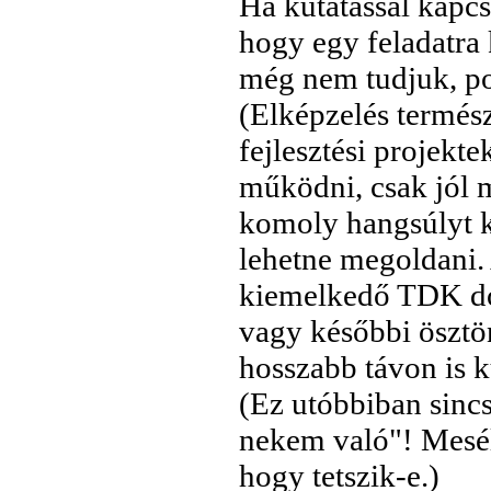
Ha kutatással kapcso
hogy egy feladatra
még nem tudjuk, po
(Elképzelés termész
fejlesztési projekt
működni, csak jól me
komoly hangsúlyt ka
lehetne megoldani.
kiemelkedő TDK dolg
vagy későbbi ösztö
hosszabb távon is ku
(Ez utóbbiban sinc
nekem való"! Mesél
hogy tetszik-e.)