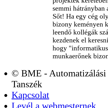
projektek keretében
semmi hátrányban az
Sőt! Ha egy cég ol
bizony keményen ke
leendő kollégák sz
kezdenek el keresni
hogy "informatikus
munkaerőnek bizony
© BME - Automatizálási 
Tanszék
Kapcsolat
Levél a webmesternek