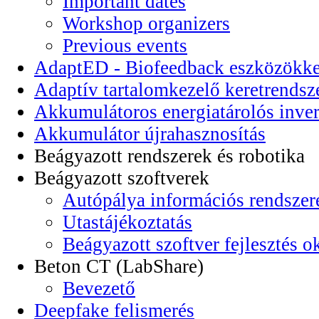
Important dates
Workshop organizers
Previous events
AdaptED - Biofeedback eszközökkel
Adaptív tartalomkezelő keretrendsz
Akkumulátoros energiatárolós inver
Akkumulátor újrahasznosítás
Beágyazott rendszerek és robotika
Beágyazott szoftverek
Autópálya információs rendszer
Utastájékoztatás
Beágyazott szoftver fejlesztés o
Beton CT (LabShare)
Bevezető
Deepfake felismerés