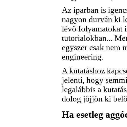
Az iparban is igencs
nagyon durván ki l
lévő folyamatokat i
tutorialokban... Me
egyszer csak nem m
engineering.
A kutatáshoz kapcs
jelenti, hogy semm
legalábbis a kutatá
dolog jöjjön ki belő
Ha esetleg aggód