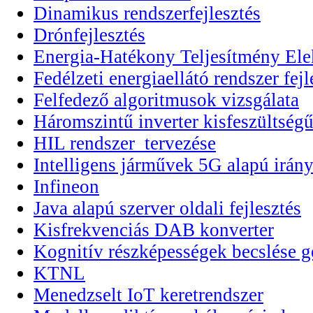
Dinamikus rendszerfejlesztés
Drónfejlesztés
Energia-Hatékony Teljesítmény Elek
Fedélzeti energiaellátó rendszer fejl
Felfedező algoritmusok vizsgálata
Háromszintű inverter kisfeszültségű
HIL rendszer tervezése
Intelligens járművek 5G alapú irány
Infineon
Java alapú szerver oldali fejlesztés
Kisfrekvenciás DAB konverter
Kognitív részképességek becslése g
KTNL
Menedzselt IoT keretrendszer