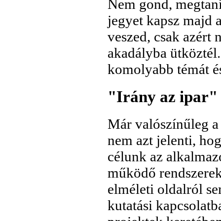
Nem gond, megtanítu
jegyet kapsz majd 
veszed, csak azért 
akadályba ütköztél.
komolyabb témát és
"Irány az ipar"
Már valószínűleg a 
nem azt jelenti, ho
célunk az alkalmaz
működő rendszereke
elméleti oldalról se
kutatási kapcsolatb