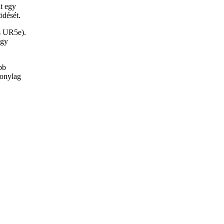
at egy
ödését.
s UR5e).
agy
bb
zonylag