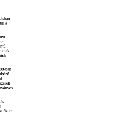
zásban
tik a
ben
bb
intű
maznak.
atók
988-ban
önböző
al
szerelt
abványos
lás
n
s fizikai