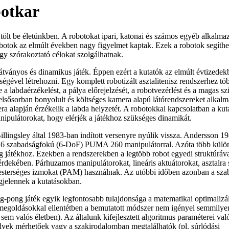
botkar
 tölt be életünkben. A robotokat ipari, katonai és számos egyéb alkalma
obotok az elmúlt években nagy figyelmet kaptak. Ezek a robotok segíthe
agy szórakoztató célokat szolgálhatnak.
látványos és dinamikus játék. Éppen ezért a kutatók az elmúlt évtizedek
ségével létrehozni. Egy komplett robotizált asztalitenisz rendszerhez tö
e a labdaérzékelést, a pálya előrejelzését, a robotvezérlést és a magas sz
 elsősorban bonyolult és költséges kamera alapú látórendszereket alkal
a alapján érzékelik a labda helyzetét. A robotokkal kapcsolatban a kut
nipulátorokat, hogy elérjék a játékhoz szükséges dinamikát.
illingsley által 1983-ban indított versenyre nyúlik vissza. Andersson 1
egy 6 szabadságfokú (6-DoF) PUMA 260 manipulátorral. Azóta több kül
ng játékhoz. Ezekben a rendszerekben a legtöbb robot egyedi struktúráv
érdekében. Párhuzamos manipulátorokat, lineáris aktuátorokat, asztalra 
esterséges izmokat (PAM) használnak. Az utóbbi időben azonban a sz
gjelennek a kutatásokban.
ng-pong játék egyik legfontosabb tulajdonsága a matematikai optimalizá
 megoldásokkal ellentétben a bemutatott módszer nem igényel semmilye
 sem valós életben). Az általunk kifejlesztett algoritmus paraméterei való
lyek mérhetőek vagy a szakirodalomban megtalálhatók (pl. súrlódási