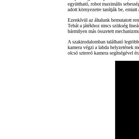
együttható, robot maximális sebessé
adott környezetre tanítják be, emia
Ezenkívül az általunk bemutatott r
Tehát a játékhoz nincs szükség line
bármilyen más összetett mechanizmu
A szakirodalomban található legtöbb r
kamera végzi a labda helyzetének me
olcsó sztereó kamera segítségével ér