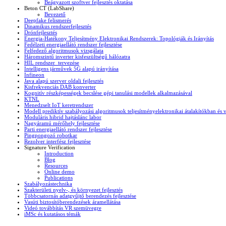
Beágyazott szoftver fejlesztés oktatása
Beton CT (LabShare)
Bevezető
Deepfake felismerés
Dinamikus rendszerfejlesztés
Drónfejlesztés
Energia-Hatékony Teljesítmény Elektronikai Rendszerek: Topológiák és Irányítás
Fedélzeti energiaellátó rendszer fejlesztése
Felfedező algoritmusok vizsgálata
Háromszintű inverter kisfeszültségű hálózatra
HIL rendszer tervezése
Intelligens járművek 5G alapú irányítása
Infineon
Java alapú szerver oldali fejlesztés
Kisfrekvenciás DAB konverter
Kognitív részképességek becslése gépi tanulási modellek alkalmazásával
KTNL
Menedzselt IoT keretrendszer
Modell prediktív szabályozási algoritmusok teljesítményelektronikai átalakítókban és 
Moduláris hibrid hajtáslánc labor
Nagyáramú mérőhely fejlesztése
Parti energiaellátó rendszer fejlesztése
Pingpongozó robotkar
Rezolver interfész fejlesztése
Signature Verification
Introduction
Blog
Resources
Online demo
Publications
Szabályozástechnika
Szakterületi nyelv-, és környezet fejlesztés
Többcsatornás adatgyűjtő berendezés fejlesztése
Vasúti biztosítóberendezések áramellátása
Videó továbbítás VR szemüvegre
iMSc és kutatásos témák