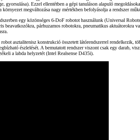
ge, gyorsulása). Ezzel ellentétben a gépi tanuláson alapuló megoldások
tt a környezet megváltozása nagy mértékben befolyásolja a rendszer műk
endszerben egy közönséges 6-DoF robotot használunk (Universal Robot
áris beavatkozókra, párhuzamos robotokra, pneumatikus aktuátorokra v
sra.
obot asztalitenisz konstrukció összetett látórendszerrel rendelkezik, tö
gbízható észlelését. A bemutatott rendszer viszont csak egy darab, vis
zékeli a labda helyzetét (Intel Realsense D435i).