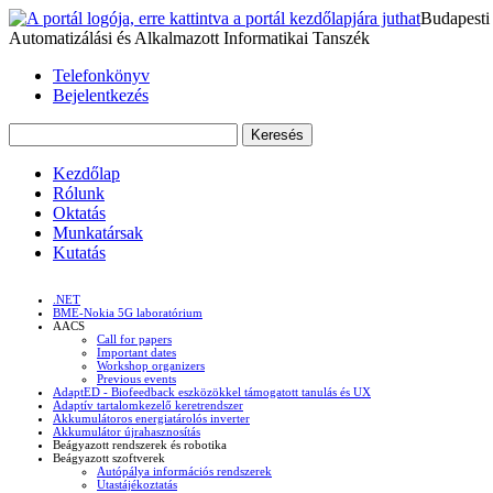
Budapesti
Automatizálási és Alkalmazott Informatikai Tanszék
Telefonkönyv
Bejelentkezés
Kezdőlap
Rólunk
Oktatás
Munkatársak
Kutatás
.NET
BME-Nokia 5G laboratórium
AACS
Call for papers
Important dates
Workshop organizers
Previous events
AdaptED - Biofeedback eszközökkel támogatott tanulás és UX
Adaptív tartalomkezelő keretrendszer
Akkumulátoros energiatárolós inverter
Akkumulátor újrahasznosítás
Beágyazott rendszerek és robotika
Beágyazott szoftverek
Autópálya információs rendszerek
Utastájékoztatás