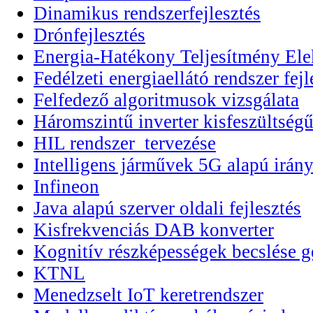
Dinamikus rendszerfejlesztés
Drónfejlesztés
Energia-Hatékony Teljesítmény Elek
Fedélzeti energiaellátó rendszer fejl
Felfedező algoritmusok vizsgálata
Háromszintű inverter kisfeszültségű
HIL rendszer tervezése
Intelligens járművek 5G alapú irány
Infineon
Java alapú szerver oldali fejlesztés
Kisfrekvenciás DAB konverter
Kognitív részképességek becslése g
KTNL
Menedzselt IoT keretrendszer