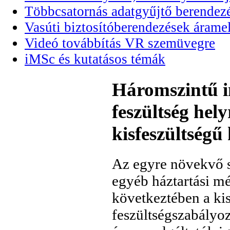
Többcsatornás adatgyűjtő berendezé
Vasúti biztosítóberendezések áramel
Videó továbbítás VR szemüvegre
iMSc és kutatásos témák
Háromszintű i
feszültség hel
kisfeszültségű
Az egyre növekvő s
egyéb háztartási m
következtében a ki
feszültségszabályo