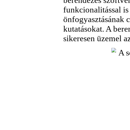
berendezés szoftver
funkcionalitással i
önfogyasztásának c
kutatásokat. A bere
sikeresen üzemel a