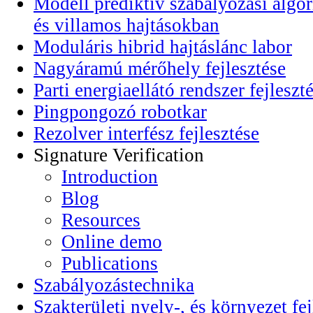
Modell prediktív szabályozási algor
és villamos hajtásokban
Moduláris hibrid hajtáslánc labor
Nagyáramú mérőhely fejlesztése
Parti energiaellátó rendszer fejleszt
Pingpongozó robotkar
Rezolver interfész fejlesztése
Signature Verification
Introduction
Blog
Resources
Online demo
Publications
Szabályozástechnika
Szakterületi nyelv-, és környezet fej