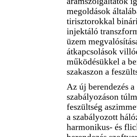
áramszolgáltatók ig
megoldások általá
tirisztorokkal biná
injektáló transzfo
üzem megvalósítása
átkapcsolások villód
működésükkel a ber
szakaszon a feszült
Az új berendezés a
szabályozáson túlm
feszültség aszimme
a szabályozott háló
harmonikus- és flic