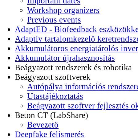
Important dates
Workshop organizers
Previous events
AdaptED - Biofeedback eszközökkel
Adaptív tartalomkezelő keretrendsz
Akkumulátoros energiatárolós inver
Akkumulátor újrahasznosítás
Beágyazott rendszerek és robotika
Beágyazott szoftverek
Autópálya információs rendszer
Utastájékoztatás
Beágyazott szoftver fejlesztés o
Beton CT (LabShare)
Bevezető
Deepfake felismerés