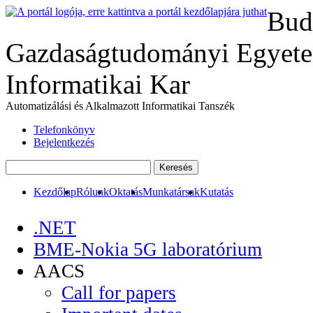
Bud
Gazdaságtudományi Egyete
Informatikai Kar
Automatizálási és Alkalmazott Informatikai Tanszék
Telefonkönyv
Bejelentkezés
Kezdőlap
Rólunk
Oktatás
Munkatársak
Kutatás
.NET
BME-Nokia 5G laboratórium
AACS
Call for papers