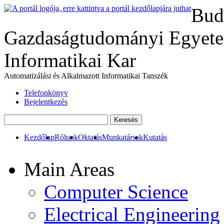
Bud
Gazdaságtudományi Egyete
Informatikai Kar
Automatizálási és Alkalmazott Informatikai Tanszék
Telefonkönyv
Bejelentkezés
Kezdőlap
Rólunk
Oktatás
Munkatársak
Kutatás
Main Areas
Computer Science
Electrical Engineering