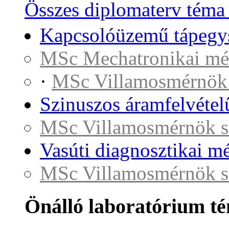
Összes diplomaterv téma
Kapcsolóüzemű tápegysé
MSc Mechatronikai mé
·
MSc Villamosmérnök
Szinuszos áramfelvétel
MSc Villamosmérnök s
Vasúti diagnosztikai m
MSc Villamosmérnök s
Önálló laboratórium t