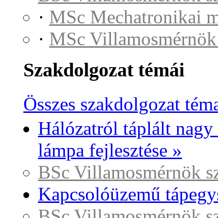
·
MSc Mechatronikai 
·
MSc Villamosmérnök
Szakdolgozat témái
Összes szakdolgozat tém
Hálózatról táplált nag
lámpa fejlesztése »
BSc Villamosmérnök s
Kapcsolóüzemű tápegysé
BSc Villamosmérnök s