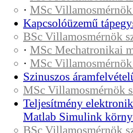
·
MSc Villamosmérnök
Kapcsolóüzemű tápegysé
BSc Villamosmérnök s
·
MSc Mechatronikai 
·
MSc Villamosmérnök
Szinuszos áramfelvétel
MSc Villamosmérnök s
Teljesítmény elektroni
Matlab Simulink körny
BSc Villamosmérnök s