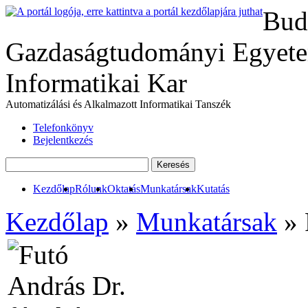
Bud
Gazdaságtudományi Egyete
Informatikai Kar
Automatizálási és Alkalmazott Informatikai Tanszék
Telefonkönyv
Bejelentkezés
Kezdőlap
Rólunk
Oktatás
Munkatársak
Kutatás
Kezdőlap
»
Munkatársak
» 