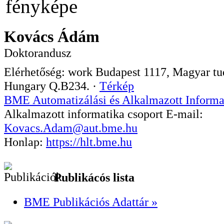
Kovács Ádám
Doktorandusz
Elérhetőség:
work
Budapest
1117
,
Magyar tud
Hungary
Q.B234.
·
Térkép
BME Automatizálási és Alkalmazott Informa
Alkalmazott informatika csoport
E-mail:
Kovacs.Adam@aut.bme.hu
Honlap:
https://hlt.bme.hu
Publikácós lista
BME Publikációs Adattár »