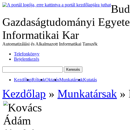
Bud
Gazdaságtudományi Egyete
Informatikai Kar
Automatizálási és Alkalmazott Informatikai Tanszék
Telefonkönyv
Bejelentkezés
Kezdőlap
Rólunk
Oktatás
Munkatársak
Kutatás
Kezdőlap
»
Munkatársak
» 