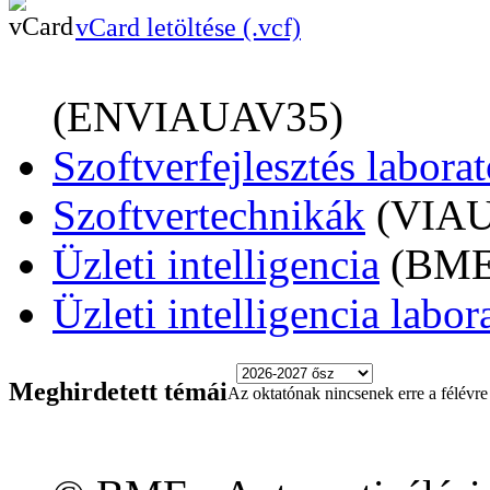
vCard letöltése (.vcf)
(ENVIAUAV35)
Szoftverfejlesztés labora
Szoftvertechnikák
(VIA
Üzleti intelligencia
(BM
Üzleti intelligencia labo
Meghirdetett témái
Az oktatónak nincsenek erre a félévre 