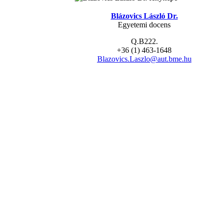
Blázovics László Dr.
Egyetemi docens
Q.B222.
+36 (1) 463-1648
Blazovics.Laszlo@aut.bme.hu