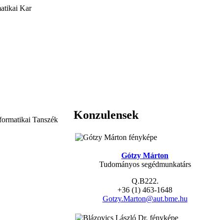
atikai Kar
Konzulensek
formatikai Tanszék
Gótzy Márton
Tudományos segédmunkatárs
Q.B222.
+36 (1) 463-1648
Gotzy.Marton@aut.bme.hu