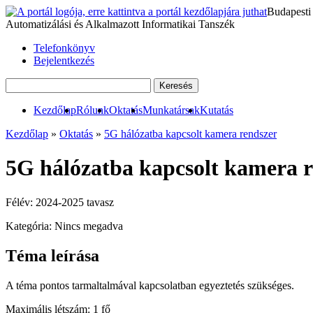
Budapesti
Automatizálási és Alkalmazott Informatikai Tanszék
Telefonkönyv
Bejelentkezés
Kezdőlap
Rólunk
Oktatás
Munkatársak
Kutatás
Kezdőlap
»
Oktatás
»
5G hálózatba kapcsolt kamera rendszer
5G hálózatba kapcsolt kamera 
Félév:
2024-2025 tavasz
Kategória:
Nincs megadva
Téma leírása
A téma pontos tarmaltalmával kapcsolatban egyeztetés szükséges.
Maximális létszám:
1 fő