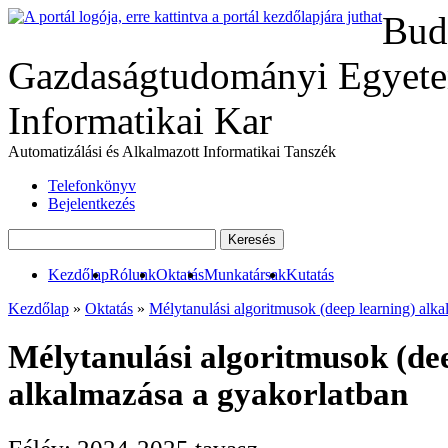
Bud
Gazdaságtudományi Egyete
Informatikai Kar
Automatizálási és Alkalmazott Informatikai Tanszék
Telefonkönyv
Bejelentkezés
Kezdőlap
Rólunk
Oktatás
Munkatársak
Kutatás
Kezdőlap
»
Oktatás
»
Mélytanulási algoritmusok (deep learning) alk
Mélytanulási algoritmusok (de
alkalmazása a gyakorlatban