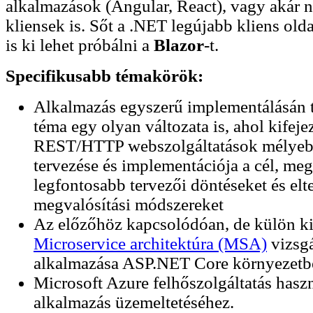
alkalmazások (Angular, React), vagy akár n
kliensek is. Sőt a .NET legújabb kliens olda
is ki lehet próbálni a
Blazor
-t.
Specifikusabb témakörök:
Alkalmazás egyszerű implementálásán t
téma egy olyan változata is, ahol kifeje
REST/HTTP webszolgáltatások mélyeb
tervezése és implementációja a cél, me
legfontosabb tervezői döntéseket és elte
megvalósítási módszereket
Az előzőhöz kapcsolódóan, de külön k
Microservice architektúra (MSA)
vizsgá
alkalmazása ASP.NET Core környezetb
Microsoft Azure felhőszolgáltatás haszn
alkalmazás üzemeltetéséhez.