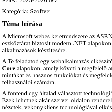
Félév:
2025-2026 ősz
Kategória:
Szoftver
Téma leírása
A Microsoft webes keretrendszere az ASP.
eszköztárat biztosít modern .NET alapoko
alkalmazások készítésére.
A Te feladatod egy webalkalmazás elkészít
Core
alapokon, amely követi a megfelelő ar
mintákat és hasznos funkciókat és megfelel
felhasználói számára.
A fontend egy általad választott technológiá
Ezek lehetnek akár szerver oldalon render
nézetek, vékonykliens technológiával elké