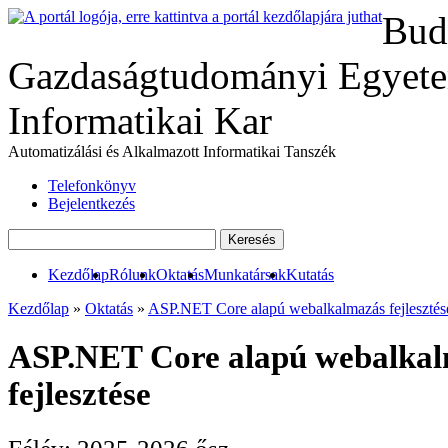
Bud
Gazdaságtudományi Egyete
Informatikai Kar
Automatizálási és Alkalmazott Informatikai Tanszék
Telefonkönyv
Bejelentkezés
Kezdőlap
Rólunk
Oktatás
Munkatársak
Kutatás
Kezdőlap
»
Oktatás
»
ASP.NET Core alapú webalkalmazás fejlesztés
ASP.NET Core alapú webalka
fejlesztése