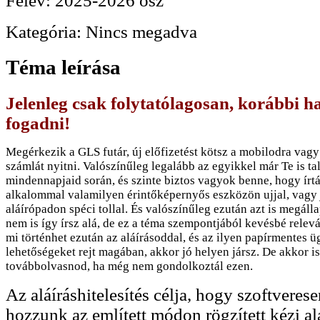
Félév:
2025-2026 ősz
Kategória:
Nincs megadva
Téma leírása
Jelenleg csak folytatólagosan, korábbi h
fogadni!
Megérkezik a GLS futár, új előfizetést kötsz a mobilodra vag
számlát nyitni. Valószínűleg legalább az egyikkel már Te is ta
mindennapjaid során, és szinte biztos vagyok benne, hogy írtá
alkalommal valamilyen érintőképernyős eszközön ujjal, vagy
aláírópadon spéci tollal. És valószínűleg ezután azt is megál
nem is így írsz alá, de ez a téma szempontjából kevésbé relevá
mi történhet ezután az aláírásoddal, és az ilyen papírmentes 
lehetőségeket rejt magában, akkor jó helyen jársz. De akkor i
továbbolvasnod, ha még nem gondolkoztál ezen.
Az aláíráshitelesítés célja, hogy szoftveres
hozzunk az említett módon rögzített kézi al