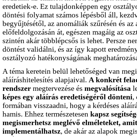
eredetiek-e. Ez tulajdonképpen egy osztály
döntési folyamat számos lépésből áll, kezdv
begyűjtésétől, az anomáliák szűrésén és az
előfeldolgozásán át, egészen magáig az osz
szintén akár többlépcsős is lehet. Persze ne
döntést validálni, és az így kapott eredmén
osztályozó hatékonyságának meghatározás
A téma keretein belül lehetőséged van meg
aláíráshitelesítés alapjaival.
A konkrét fel
rendszer
megtervezése és
megvalósítása
l
képes
egy aláírás eredetiségéről dönteni
,
formában visszaadni, hogy a kérdéses aláírá
hamis. Ehhez természetesen
kapsz segítség
megismerhetsz meglévő elméleteket, ami
implementálhatsz
, de akár az alapok megi