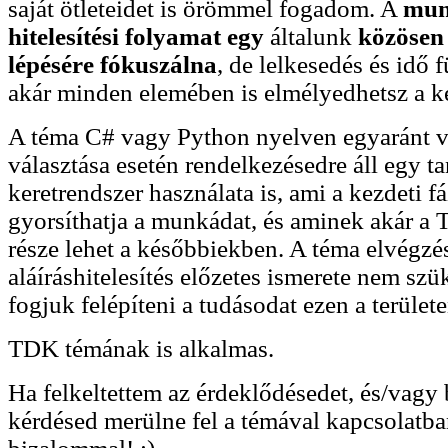
saját ötleteidet is örömmel fogadom. A
mun
hitelesítési folyamat egy
általunk
közösen
lépésére
fókuszálna
, de lelkesedés és idő
akár minden elemében is elmélyedhetsz a 
A téma C# vagy Python nyelven egyaránt 
választása esetén rendelkezésedre áll egy ta
keretrendszer használata is, ami a kezdeti f
gyorsíthatja a munkádat, és aminek akár a 
része lehet a későbbiekben. A téma elvégzé
aláíráshitelesítés előzetes ismerete nem szü
fogjuk felépíteni a tudásodat ezen a terület
TDK témának is alkalmas.
Ha felkeltettem az érdeklődésedet, és/vagy
kérdésed merülne fel a témával kapcsolatba