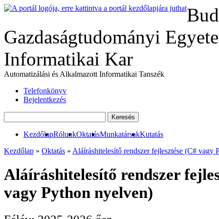
Bud
Gazdaságtudományi Egyete
Informatikai Kar
Automatizálási és Alkalmazott Informatikai Tanszék
Telefonkönyv
Bejelentkezés
Kezdőlap
Rólunk
Oktatás
Munkatársak
Kutatás
Kezdőlap
»
Oktatás
»
Aláíráshitelesítő rendszer fejlesztése (C# vagy
Aláíráshitelesítő rendszer fejle
vagy Python nyelven)